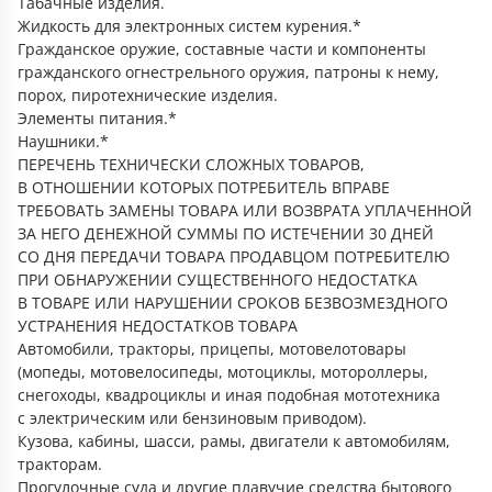
Табачные изделия.
Жидкость для электронных систем курения.*
Гражданское оружие, составные части и компоненты
гражданского огнестрельного оружия, патроны к нему,
порох, пиротехнические изделия.
Элементы питания.*
Наушники.*
ПЕРЕЧЕНЬ ТЕХНИЧЕСКИ СЛОЖНЫХ ТОВАРОВ,
В ОТНОШЕНИИ КОТОРЫХ ПОТРЕБИТЕЛЬ ВПРАВЕ
ТРЕБОВАТЬ ЗАМЕНЫ ТОВАРА ИЛИ ВОЗВРАТА УПЛАЧЕННОЙ
ЗА НЕГО ДЕНЕЖНОЙ СУММЫ ПО ИСТЕЧЕНИИ 30 ДНЕЙ
СО ДНЯ ПЕРЕДАЧИ ТОВАРА ПРОДАВЦОМ ПОТРЕБИТЕЛЮ
ПРИ ОБНАРУЖЕНИИ СУЩЕСТВЕННОГО НЕДОСТАТКА
В ТОВАРЕ ИЛИ НАРУШЕНИИ СРОКОВ БЕЗВОЗМЕЗДНОГО
УСТРАНЕНИЯ НЕДОСТАТКОВ ТОВАРА
Автомобили, тракторы, прицепы, мотовелотовары
(мопеды, мотовелосипеды, мотоциклы, мотороллеры,
снегоходы, квадроциклы и иная подобная мототехника
с электрическим или бензиновым приводом).
Кузова, кабины, шасси, рамы, двигатели к автомобилям,
тракторам.
Прогулочные суда и другие плавучие средства бытового