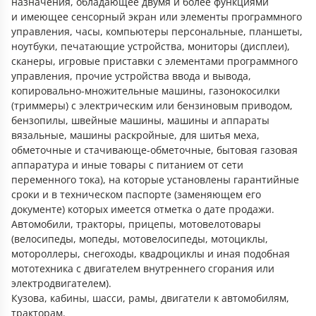
назначения, обладающее двумя и более функциями
и имеющее сенсорный экран или элементы программного
управления, часы, компьютеры персональные, планшеты,
ноутбуки, печатающие устройства, мониторы (дисплеи),
сканеры, игровые приставки с элементами программного
управления, прочие устройства ввода и вывода,
копировально-множительные машины, газонокосилки
(триммеры) с электрическим или бензиновым приводом,
бензопилы, швейные машины, машины и аппараты
вязальные, машины раскройные, для шитья меха,
обметочные и стачивающе-обметочные, бытовая газовая
аппаратура и иные товары с питанием от сети
переменного тока), на которые установлены гарантийные
сроки и в техническом паспорте (заменяющем его
документе) которых имеется отметка о дате продажи.
Автомобили, тракторы, прицепы, мотовелотовары
(велосипеды, мопеды, мотовелосипеды, мотоциклы,
мотороллеры, снегоходы, квадроциклы и иная подобная
мототехника с двигателем внутреннего сгорания или
электродвигателем).
Кузова, кабины, шасси, рамы, двигатели к автомобилям,
тракторам.