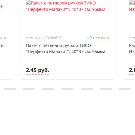
чии
Артикул: н00268697
В наличии
Арт
си
Пакет с петлевой ручкой ТИКО
Ра
,
"Перфекто Малахит", 40*37 см, 95мкм
Из
2.45 руб.
2.