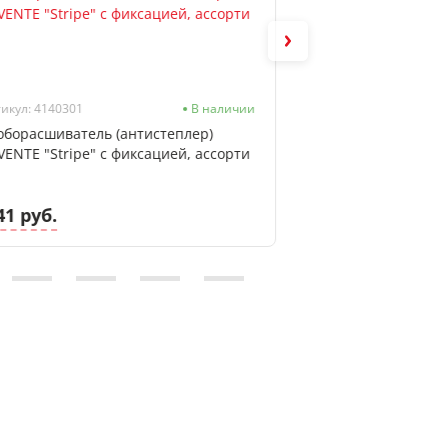
икул: 4140301
В наличии
Артикул: 2042901
оборасшиватель (антистеплер)
Фотобумага А4, 18
VENTE "Stripe" с фиксацией, ассорти
глянцевая, однос
печати, deVENTE
41 руб.
29.23 руб.