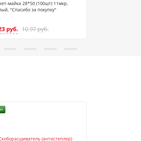
кет-майка 28*50 (100шт) 11мкр,
Пленка для рисов
лый, "Спасибо за покупку"
45*100 см, самокл
deVENTE
23 руб.
6.39 руб.
10.97 руб.
7.10
ит
Хит