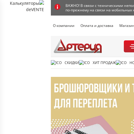
ВАЖНО! В связи с техническими непол
по-прежнему на связи на мобильных 
О компании
Оплата и доставка
Магази
СКИДКИ
ХИТ ПРОДАЖ
Н