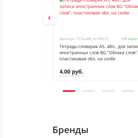
В наличии
Артикул: ТС5ск48_пл 09915
В нали
сверху 40л
Тетрадь-словарик А5, 48л., для запи
ия "МОРАНДИ"
иностранных слов BG "Облака слов"
пластиковая обл, на скобе
4.00 руб.
Бренды