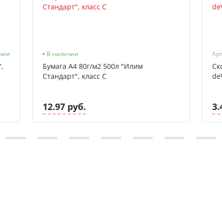
чии
В наличии
Арт
,
Бумага А4 80г/м2 500л "Илим
Ск
Стандарт", класс С
de
12.97 руб.
3.