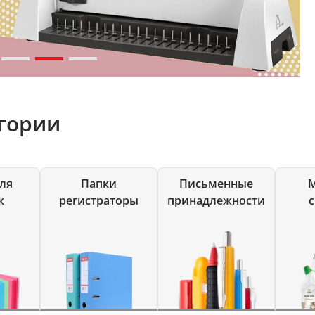
гории
ля
Папки
Письменные
к
регистраторы
принадлежности
с