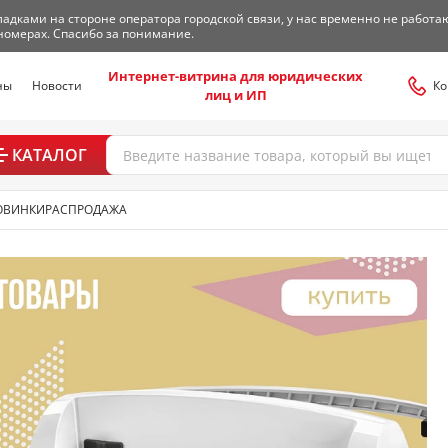
адками на стороне оператора городской связи, у нас временно не работа
номерах. Спасибо за понимание.
Интернет-витрина для юридических
ны
Новости
Ко
лиц и ИП
КАТАЛОГ
ОВИНКИ
РАСПРОДАЖА