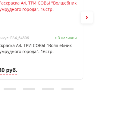
икул: РА4_64806
В наличии
Артикул: 4020600
скраска А4, ТРИ СОВЫ "Волшебник
Дырокол 10л deVEN
умрудного города", 16стр.
металлический, с
80 руб.
7.55 руб.