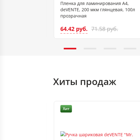
опке А4, deVENTE
Пленка для ламинирования А4,
 рисунок, 2
deVENTE, 200 мкм глянцевая, 100л
прозрачная
64.42 руб.
б.
71.58 руб.
Хиты продаж
Хит