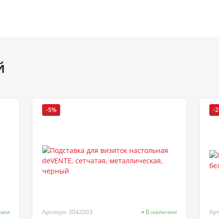
й
-5%
-
чии
Артикул: 3042003
В наличии
Ар