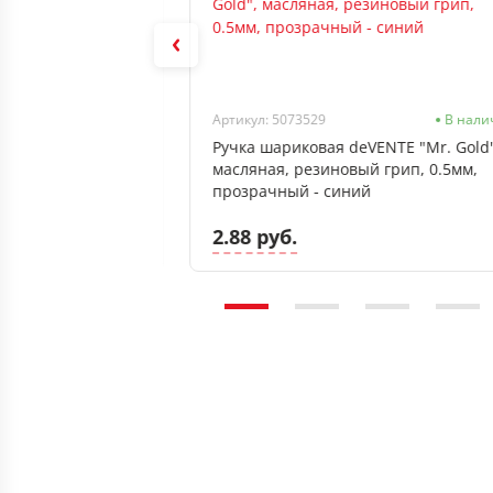
В наличии
Артикул: 5073529
В нали
go
Ручка шариковая deVENTE "Mr. Gold"
масляная, резиновый грип, 0.5мм,
прозрачный - синий
2.88 руб.