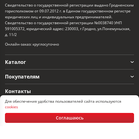
Свидетельство о государственной регистрации выдано Гродненским
горисполкомом от 09.07.2012 г. в Едином государственном регистре
юридических лиц и индивидуальных предпринимателей.
Свидетельство о государственной регистрации №0038740 УНП
591005372, юридический адрес: 230003, г.Гродно, ул.Понемуньская,
д. 11/2
Онлайн-заказ: круглосуточно
Каталог
Покупателям
Контакты
Для обеспечения удобства пользователей сайта используются
г. Гродно, ул. Понемуньская 11/2
cookies
Пн-Пт: 08:30 - 17.30, Сб-Вс: выходные
Соглашаюсь
+375 152 60-33-17
+375 29 366-33-17