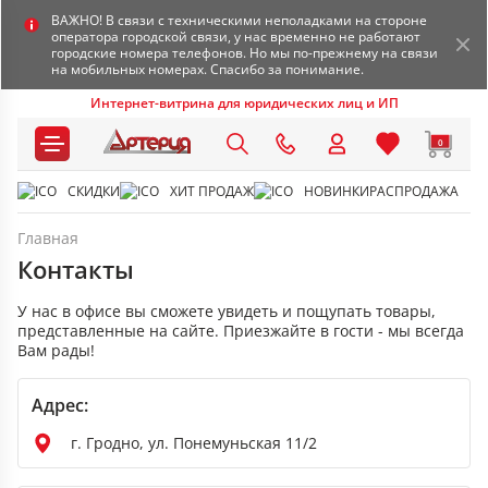
ВАЖНО! В связи с техническими неполадками на стороне
оператора городской связи, у нас временно не работают
городские номера телефонов. Но мы по-прежнему на связи
на мобильных номерах. Спасибо за понимание.
Интернет-витрина для юридических лиц и ИП
0
СКИДКИ
ХИТ ПРОДАЖ
НОВИНКИ
РАСПРОДАЖА
Главная
Контакты
У нас в офисе вы сможете увидеть и пощупать товары,
представленные на сайте. Приезжайте в гости - мы всегда
Вам рады!
Адрес:
г. Гродно, ул. Понемуньская 11/2