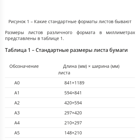
Рисунок 1 – Какие стандартные форматы листов бывают
Размеры листов различного формата в миллиметрах
представлены в таблице 1.
Таблица 1 – Стандартные размеры листа бумаги
Обозначение
Длина (мм) × ширина (мм)
листа
А0
841×1189
А1
594×841
А2
420×594
А3
297×420
А4
210×297
А5
148×210