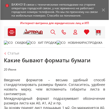
ВАЖНО! В связи с техническими неполадками на стороне
оператора городской связи, у нас временно не работают
городские номера телефонов. Но мы по-прежнему на связи
на мобильных номерах. Спасибо за понимание.
Интернет-витрина для юридических лиц и ИП
0
СКИДКИ
ХИТ ПРОДАЖ
НОВИНКИ
РАСПРОДАЖА
Статьи
Какие бывают форматы бумаги
20 Июня
Введение форматов – весьма удобный способ
стандартизировать размеры бумаги. Согласитесь, удобнее
назвать марку, чем вспоминать габариты листа в
сантиметрах.
Международный формат подразумевает обозначение
размера листа как А0, А1, А2 и пр.
За основу принят лист площадью 1 м2. Он маркируется А0.