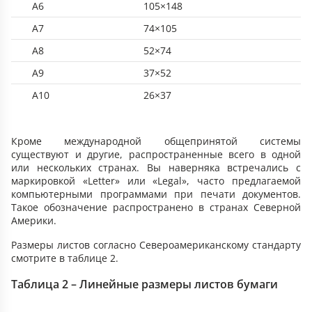
А6
105×148
А7
74×105
А8
52×74
А9
37×52
А10
26×37
Кроме международной общепринятой системы
существуют и другие, распространенные всего в одной
или нескольких странах. Вы наверняка встречались с
маркировкой «Letter» или «Legal», часто предлагаемой
компьютерными программами при печати документов.
Такое обозначение распространено в странах Северной
Америки.
Размеры листов согласно Североамериканскому стандарту
смотрите в таблице 2.
Таблица 2 – Линейные размеры листов бумаги