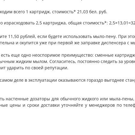
дим всего 1 картридж, стоимость* 21,03 бел. руб.
израсходовать 2,5 картриджа, общая стоимость*: 2,5×13,01=32,
ите 11,50 рублей, если будете использовать мыло-пену. При э
ельна и окупится уже при первой же заправке диспенсера с м
 есть еще одно неоспоримое преимущество: сменные картриджи
ычным жидким мылом. Согласитесь, постоянно следить за уровн
чит ударить по своей репутации.
самом деле в эксплуатации оказываются гораздо выгоднее ста
ть настенные дозаторы для обычного жидкого или мыла-пены,
льные цены и сроки доставки уточняйте у менеджеров по теле