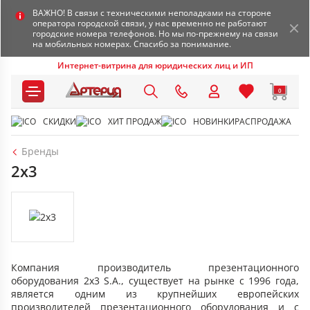
ВАЖНО! В связи с техническими неполадками на стороне
оператора городской связи, у нас временно не работают
городские номера телефонов. Но мы по-прежнему на связи
на мобильных номерах. Спасибо за понимание.
Интернет-витрина для юридических лиц и ИП
0
СКИДКИ
ХИТ ПРОДАЖ
НОВИНКИ
РАСПРОДАЖА
Бренды
2x3
Компания производитель презентационного
оборудования 2x3 S.A., существует на рынке с 1996 года,
является одним из крупнейших европейских
производителей презентационного оборудования и с