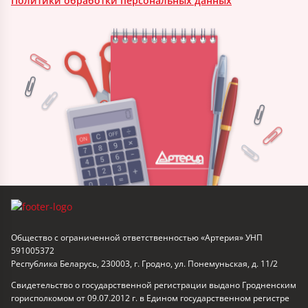
Политики обработки персональных данных
Общество с ограниченной ответственностью «Артерия» УНП
591005372
Республика Беларусь, 230003, г. Гродно, ул. Понемуньская, д. 11/2
Свидетельство о государственной регистрации выдано Гродненским
горисполкомом от 09.07.2012 г. в Едином государственном регистре