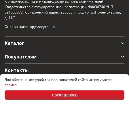
юридических лиц и индивидуальных предпринимателей.
Свидетельство о государственной регистрации №0038740 УНП
591005372, юридический адрес: 230003, г.Гродно, ул.Понемуньская,
д. 11/2
Онлайн-заказ: круглосуточно
Каталог
Покупателям
Контакты
Для обеспечения удобства пользователей сайта используются
г. Гродно, ул. Понемуньская 11/2
cookies
Пн-Пт: 08:30 - 17.30, Сб-Вс: выходные
Соглашаюсь
+375 152 60-33-17
+375 29 366-33-17
+375 33 366-33-17