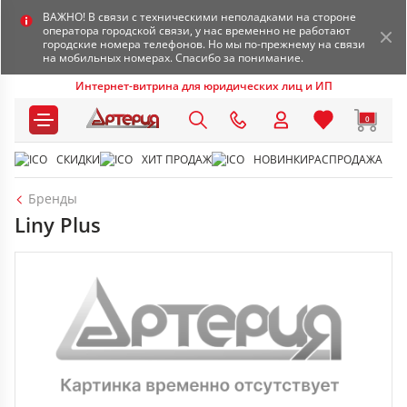
ВАЖНО! В связи с техническими неполадками на стороне
оператора городской связи, у нас временно не работают
городские номера телефонов. Но мы по-прежнему на связи
на мобильных номерах. Спасибо за понимание.
Интернет-витрина для юридических лиц и ИП
0
СКИДКИ
ХИТ ПРОДАЖ
НОВИНКИ
РАСПРОДАЖА
Бренды
Linу Plus