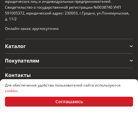
юридических лиц и индивидуальных предпринимателей.
Свидетельство о государственной регистрации №0038740 УНП
591005372, юридический адрес: 230003, г.Гродно, ул.Понемуньская,
д. 11/2
Онлайн-заказ: круглосуточно
Каталог
Покупателям
Контакты
Для обеспечения удобства пользователей сайта используются
г. Гродно, ул. Понемуньская 11/2
cookies
Пн-Пт: 08:30 - 17.30, Сб-Вс: выходные
Соглашаюсь
+375 152 60-33-17
+375 29 366-33-17
+375 33 366-33-17