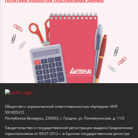
Политики обработки персональных данных
Общество с ограниченной ответственностью «Артерия» УНП
591005372
Республика Беларусь, 230003, г. Гродно, ул. Понемуньская, д. 11/2
Свидетельство о государственной регистрации выдано Гродненским
горисполкомом от 09.07.2012 г. в Едином государственном регистре