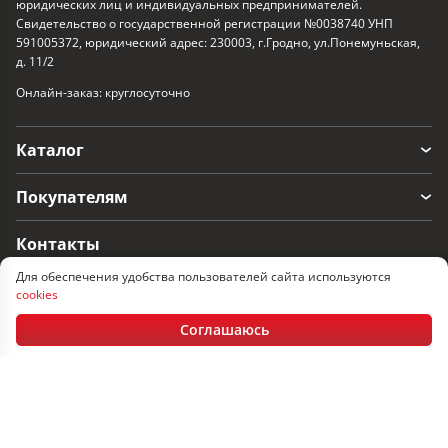
юридических лиц и индивидуальных предпринимателей.
Свидетельство о государственной регистрации №0038740 УНП
591005372, юридический адрес: 230003, г.Гродно, ул.Понемуньская,
д. 11/2
Онлайн-заказ: круглосуточно
Каталог
Покупателям
Контакты
Для обеспечения удобства пользователей сайта используются
г. Гродно, ул. Понемуньская 11/2
cookies
Пн-Пт: 08:30 - 17.30, Сб-Вс: выходные
Соглашаюсь
+375 152 60-33-17
+375 29 366-33-17
+375 33 366-33-17