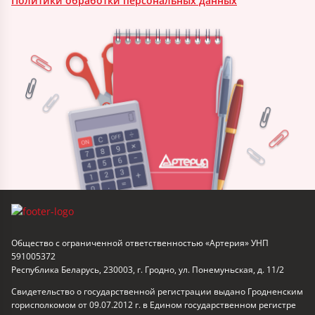
Политики обработки персональных данных
Общество с ограниченной ответственностью «Артерия» УНП
591005372
Республика Беларусь, 230003, г. Гродно, ул. Понемуньская, д. 11/2
Свидетельство о государственной регистрации выдано Гродненским
горисполкомом от 09.07.2012 г. в Едином государственном регистре