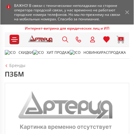
ВАЖНО! В связи с техническими неполадками на стороне
оператора городской связи, у нас временно не работают
городские номера телефонов. Но мы по-прежнему на связи
на мобильных номерах. Спасибо за понимание.
Интернет-витрина для юридических лиц и ИП
0
СКИДКИ
ХИТ ПРОДАЖ
НОВИНКИ
РАСПРОДАЖА
Бренды
ПЗБМ