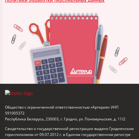
Политики обработки персональных данных
Общество с ограниченной ответственностью «Артерия» УНП
591005372
Республика Беларусь, 230003, г. Гродно, ул. Понемуньская, д. 11/2
Свидетельство о государственной регистрации выдано Гродненским
горисполкомом от 09.07.2012 г. в Едином государственном регистре