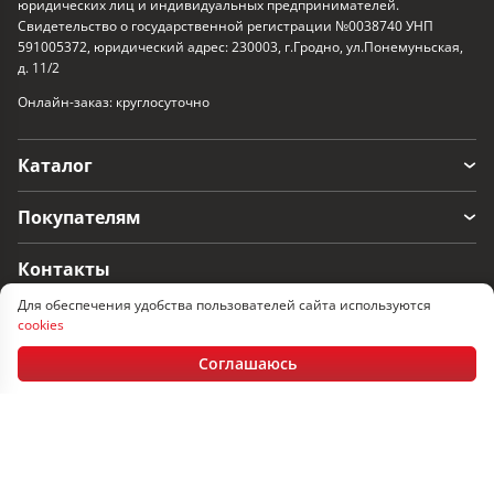
юридических лиц и индивидуальных предпринимателей.
Свидетельство о государственной регистрации №0038740 УНП
591005372, юридический адрес: 230003, г.Гродно, ул.Понемуньская,
д. 11/2
Онлайн-заказ: круглосуточно
Каталог
Покупателям
Контакты
Для обеспечения удобства пользователей сайта используются
г. Гродно, ул. Понемуньская 11/2
cookies
Пн-Пт: 08:30 - 17.30, Сб-Вс: выходные
Соглашаюсь
+375 152 60-33-17
+375 29 366-33-17
+375 33 366-33-17