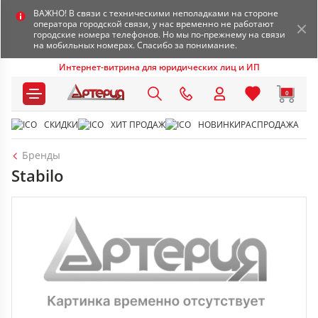
ВАЖНО! В связи с техническими неполадками на стороне
оператора городской связи, у нас временно не работают
городские номера телефонов. Но мы по-прежнему на связи
на мобильных номерах. Спасибо за понимание.
Интернет-витрина для юридических лиц и ИП
0
СКИДКИ
ХИТ ПРОДАЖ
НОВИНКИ
РАСПРОДАЖА
Бренды
Stabilo