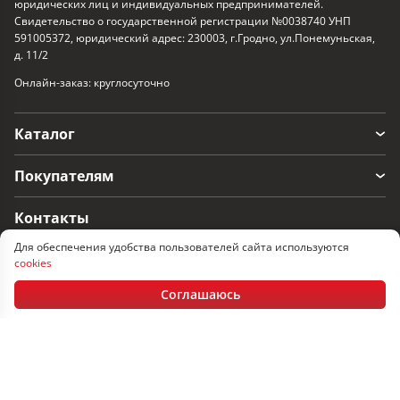
юридических лиц и индивидуальных предпринимателей.
Свидетельство о государственной регистрации №0038740 УНП
591005372, юридический адрес: 230003, г.Гродно, ул.Понемуньская,
д. 11/2
Онлайн-заказ: круглосуточно
Каталог
Покупателям
Контакты
Для обеспечения удобства пользователей сайта используются
г. Гродно, ул. Понемуньская 11/2
cookies
Пн-Пт: 08:30 - 17.30, Сб-Вс: выходные
Соглашаюсь
+375 152 60-33-17
+375 29 366-33-17
+375 33 366-33-17