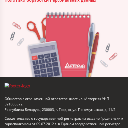
Политики обработки персональных данных
Общество с ограниченной ответственностью «Артерия» УНП
591005372
Республика Беларусь, 230003, г. Гродно, ул. Понемуньская, д. 11/2
Свидетельство о государственной регистрации выдано Гродненским
горисполкомом от 09.07.2012 г. в Едином государственном регистре