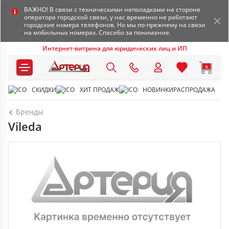
ВАЖНО! В связи с техническими неполадками на стороне
оператора городской связи, у нас временно не работают
городские номера телефонов. Но мы по-прежнему на связи
на мобильных номерах. Спасибо за понимание.
Интернет-витрина для юридических лиц и ИП
0
СКИДКИ
ХИТ ПРОДАЖ
НОВИНКИ
РАСПРОДАЖА
Бренды
Vileda