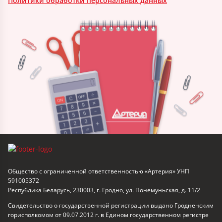
Политики обработки персональных данных
Общество с ограниченной ответственностью «Артерия» УНП
591005372
Республика Беларусь, 230003, г. Гродно, ул. Понемуньская, д. 11/2
Свидетельство о государственной регистрации выдано Гродненским
горисполкомом от 09.07.2012 г. в Едином государственном регистре