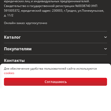
юридических лиц и индивидуальных предпринимателей.
Свидетельство о государственной регистрации №0038740 УНП
591005372, юридический адрес: 230003, г.Гродно, ул.Понемуньская,
д. 11/2
Онлайн-заказ: круглосуточно
Каталог
Покупателям
Контакты
Для обеспечения удобства пользователей сайта используются
г. Гродно, ул. Понемуньская 11/2
cookies
Пн-Пт: 08:30 - 17.30, Сб-Вс: выходные
Соглашаюсь
+375 152 60-33-17
+375 29 366-33-17
+375 33 366-33-17