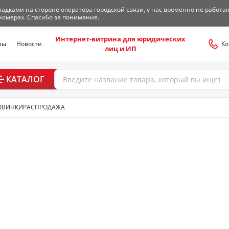
адками на стороне оператора городской связи, у нас временно не работа
номерах. Спасибо за понимание.
Интернет-витрина для юридических
ны
Новости
Ко
лиц и ИП
КАТАЛОГ
ОВИНКИ
РАСПРОДАЖА