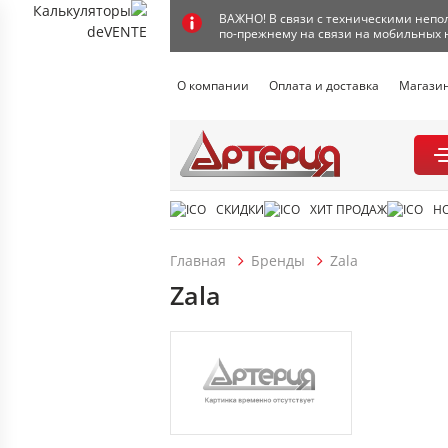
ВАЖНО! В связи с техническими непол
по-прежнему на связи на мобильных 
О компании
Оплата и доставка
Магази
СКИДКИ
ХИТ ПРОДАЖ
Н
Главная
Бренды
Zala
Zala