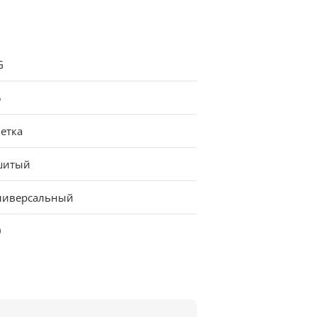
G
5
етка
шитый
ниверсальный
0