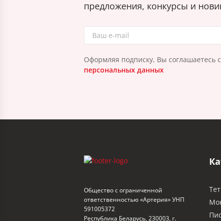
предложения, конкурсы и нови
Оформляя подписку, Вы соглашаетесь 
персональных данных
Ка
Тет
Общество с ограниченной
ответственностью «Артерия» УНП
Мо
591005372
Пи
Республика Беларусь, 230003, г.