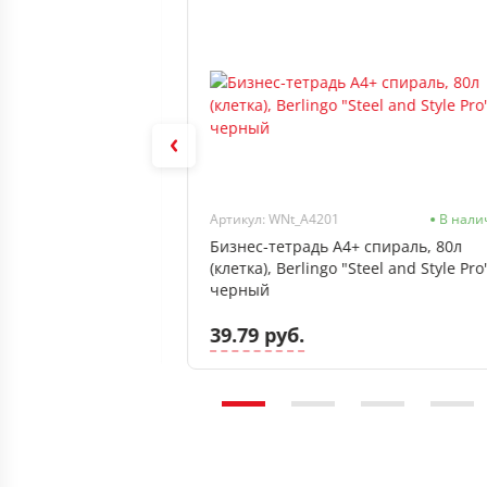
Артикул: ББ5т80_лм_тф 57569
Нет в наличии
Артикул: WNt_A4201
В нали
вердый, 80л
Бизнес-тетрадь А4+ спираль, 80л
 Protea",
(клетка), Berlingo "Steel and Style Pro
 тисн. фол.
черный
39.79 руб.