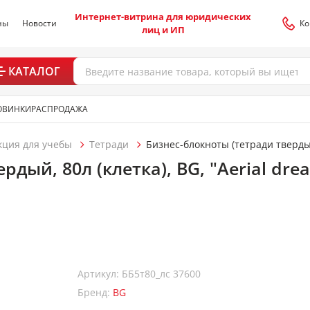
Интернет-витрина для юридических
ны
Новости
Ко
лиц и ИП
КАТАЛОГ
ОВИНКИ
РАСПРОДАЖА
кция для учебы
Тетради
Бизнес-блокноты (тетради тверды
рдый, 80л (клетка), BG, "Aerial drea
Артикул: ББ5т80_лс 37600
Бренд:
BG