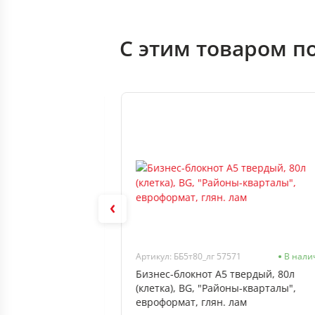
С этим товаром п
Нет в наличии
Артикул: ББ5т80_лг 57571
В нали
л (клетка), MESHU
Бизнес-блокнот А5 твердый, 80л
ам, выб. лак,
(клетка), BG, "Районы-кварталы",
евроформат, глян. лам