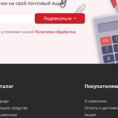
нки на свой почтовый ящик.
Подписаться
с условиями нашей
Политики обработки
талог
Покупателям
ради
О компании
ющие средства
Оплата и доставк
сьменные
Акции