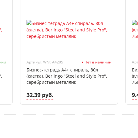
чии
Артикул: WNt_A4205
Нет в наличии
Арт
Бизнес-тетрадь А4+ спираль, 80л
Би
",
(клетка), Berlingo "Steel and Style Pro",
(к
серебристый металлик
7Б
32.39 руб.
9.