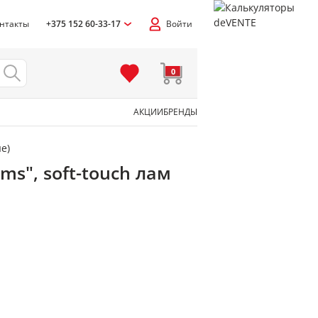
нтакты
+375 152 60-33-17
Войти
0
АКЦИИ
БРЕНДЫ
е)
ms", soft-touch лам