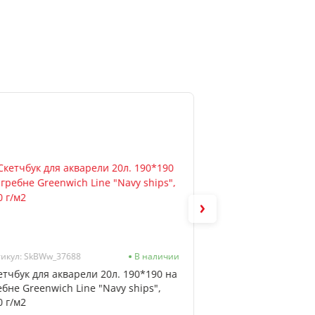
икул: SkBWw_37688
В наличии
Артикул: ТК120_3411
етчбук для акварели 20л. 190*190 на
Тетрадь А5 на коль
ебне Greenwich Line "Navy ships",
ArtSpace, 7БЦ, "Ст
0 г/м2
глян лам