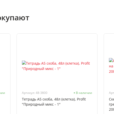
окупают
чии
Артикул: 48-3800
В наличии
Арт
Тетрадь А5 скоба, 48л (клетка), Profit
Ск
"Природный микс - 1"
гр
20