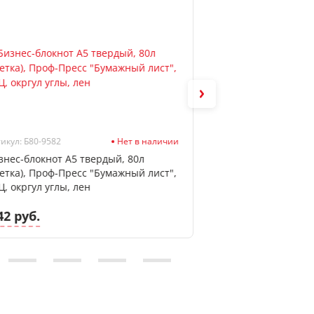
икул: Б80-9582
Нет в наличии
Артикул: Б80-6747
знес-блокнот А5 твердый, 80л
Бизнес-блокнот А
летка), Проф-Пресс "Бумажный лист",
(клетка), Проф-Пр
Ц, окргул углы, лен
черного", 7БЦ, гл
42 руб.
14.70 руб.