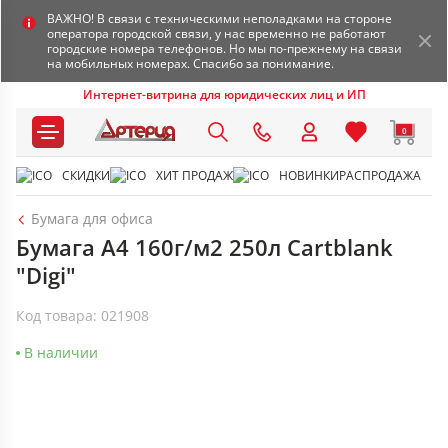
ВАЖНО! В связи с техническими неполадками на стороне
оператора городской связи, у нас временно не работают
городские номера телефонов. Но мы по-прежнему на связи
на мобильных номерах. Спасибо за понимание.
Интернет-витрина для юридических лиц и ИП
0
СКИДКИ
ХИТ ПРОДАЖ
НОВИНКИ
РАСПРОДАЖА
Бумага для офиса
Бумага А4 160г/м2 250л Cartblank
"Digi"
Код товара: 021908
В наличии