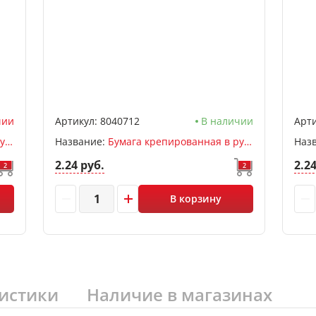
чии
Артикул:
8040712
В наличии
Арти
Бумага крепированная в рулоне 32 г/м 50*250см, deVENTE, раст 60%, розовый
Название:
Бумага крепированная в рулоне 32 г/м 50*250см, deVENTE, раст 60%, фиолетовый
Наз
2.24 руб.
2.2
2
2
В корзину
истики
Наличие в магазинах