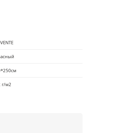
eVENTE
расный
0*250см
 г/м2