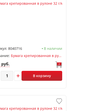
кул:
8040716
В наличии
вание:
Бумага крепированная в рулоне 32 г/м 50*250см, deVENTE, раст 60%, синий
4 руб.
2
В корзину