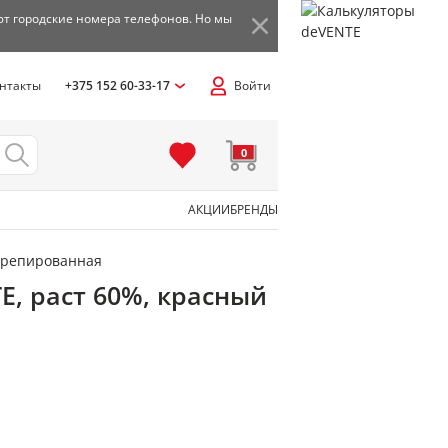
ют городские номера телефонов. Но мы
нтакты
+375 152 60-33-17
Войти
0
АКЦИИ
БРЕНДЫ
крепированная
E, раст 60%, красный