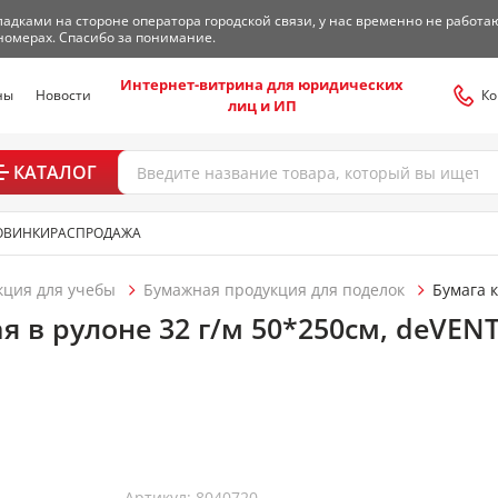
адками на стороне оператора городской связи, у нас временно не работа
номерах. Спасибо за понимание.
Интернет-витрина для юридических
ны
Новости
Ко
лиц и ИП
КАТАЛОГ
ОВИНКИ
РАСПРОДАЖА
кция для учебы
Бумажная продукция для поделок
Бумага 
 в рулоне 32 г/м 50*250см, deVENT
Артикул: 8040720