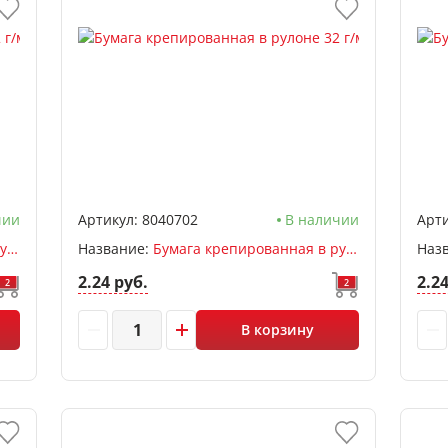
чии
Артикул:
8040702
В наличии
Арти
Бумага крепированная в рулоне 32 г/м 50*250см, deVENTE, раст 60%, желтый
Название:
Бумага крепированная в рулоне 32 г/м 50*250см, deVENTE, раст 60%, лимонный
Наз
2.24 руб.
2.2
2
2
В корзину