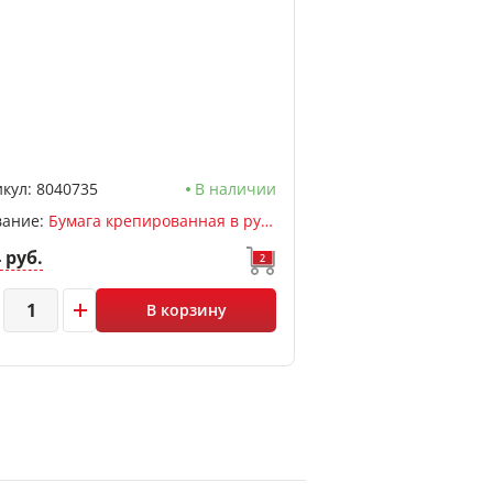
кул:
8040735
В наличии
вание:
Бумага крепированная в рулоне 32 г/м 50*250см, deVENTE, раст 60%, черный
4 руб.
2
В корзину