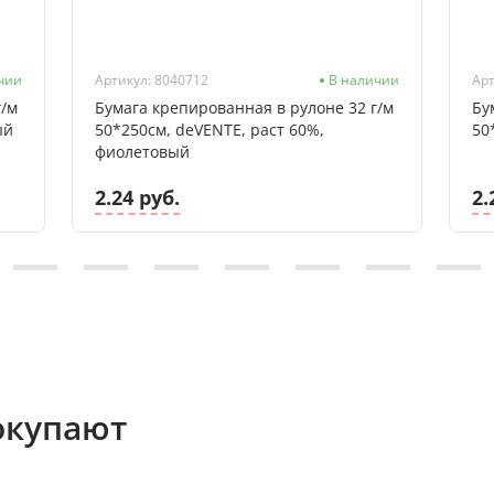
чии
Артикул: 8040712
В наличии
Арт
г/м
Бумага крепированная в рулоне 32 г/м
Бу
ый
50*250см, deVENTE, раст 60%,
50
фиолетовый
2.24 руб.
2.
окупают