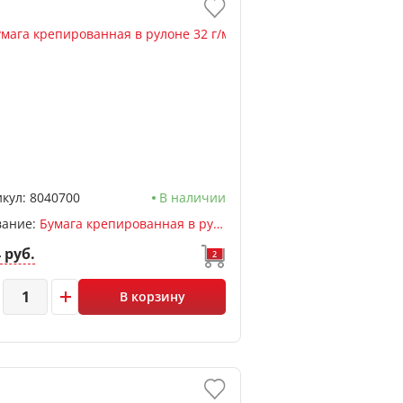
кул:
8040700
В наличии
вание:
Бумага крепированная в рулоне 32 г/м 50*250см, deVENTE, раст 60%, белый
4 руб.
2
В корзину