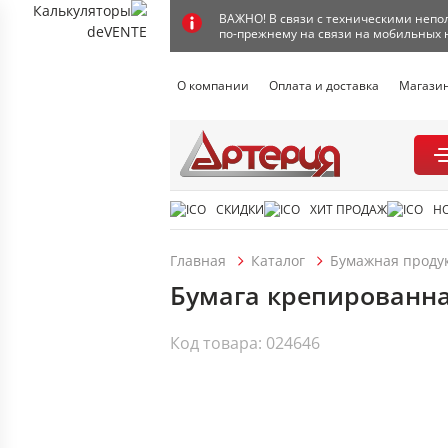
ВАЖНО! В связи с техническими непол
по-прежнему на связи на мобильных 
О компании
Оплата и доставка
Магази
СКИДКИ
ХИТ ПРОДАЖ
Н
Главная
Каталог
Бумажная проду
Бумага крепированная
Код товара: 024646