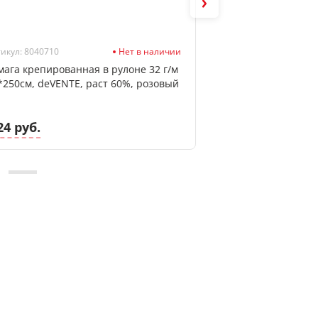
икул: 8040710
Нет в наличии
Артикул: 8040716
мага крепированная в рулоне 32 г/м
Бумага крепирова
*250см, deVENTE, раст 60%, розовый
50*250см, deVENT
24 руб.
2.24 руб.