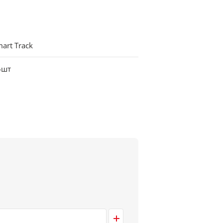
art Track
5шт