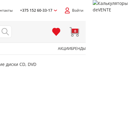
нтакты
+375 152 60-33-17
Войти
0
АКЦИИ
БРЕНДЫ
ие диски CD, DVD