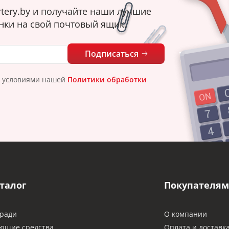
tery.by и получайте наши лучшие
нки на свой почтовый ящик.
Подписаться
с условиями нашей
Политики обработки
талог
Покупателям
ради
О компании
ющие средства
Оплата и доставк