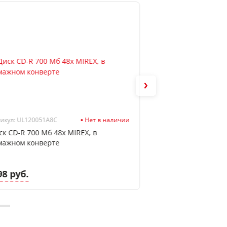
икул: UL120051A8C
Нет в наличии
Артикул: ST000198
ск CD-R 700 Мб 48х MIREX, в
Диск CD-RW 700 Мб
мажном конверте
Cake Box, 10шт
98 руб.
33.53 руб.