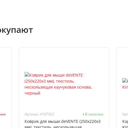
окупают
ичии
Артикул: 4107302
В наличии
Арт
Коврик для мыши deVENTE (250x220x3
Ка
мм), текстиль, нескользящая
Ki