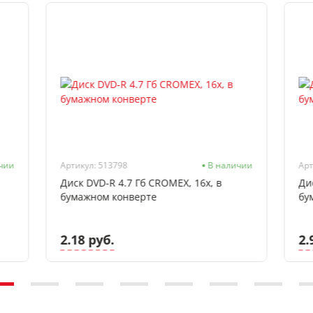
чии
Артикул: 513798
В наличии
Арт
Диск DVD-R 4.7 Гб CROMEX, 16х, в
Ди
бумажном конверте
бу
2.18 руб.
2.