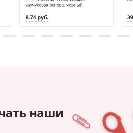
каучуковая основа, черный
8.74 руб.
39
чать наши