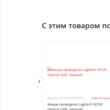
С этим товаром п
В наличии
Артикул: 910-001604/910-005003
Нет в нал
Gb, 2.0 Smart Buy
Мышь проводная Logitech M100
Optical USB, черный