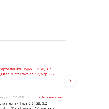
Новинка
икул: DT70/64GB
Нет в наличии
Артикул: 41-4595
рта памяти Type-C 64GB, 3.2
Салфетки в тубе 
ngston "DataTraveler 70", черный
универсальные, Q