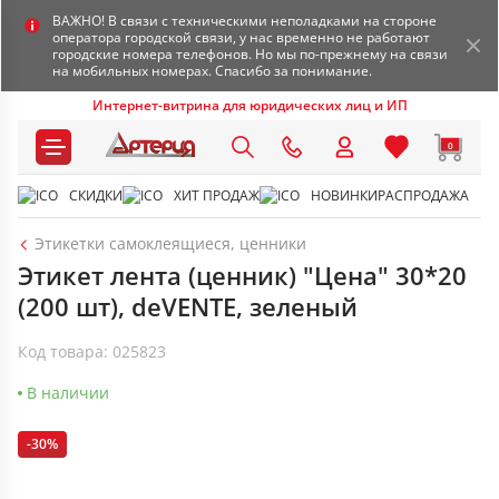
ВАЖНО! В связи с техническими неполадками на стороне
оператора городской связи, у нас временно не работают
городские номера телефонов. Но мы по-прежнему на связи
на мобильных номерах. Спасибо за понимание.
Интернет-витрина для юридических лиц и ИП
0
СКИДКИ
ХИТ ПРОДАЖ
НОВИНКИ
РАСПРОДАЖА
Этикетки самоклеящиеся, ценники
Этикет лента (ценник) "Цена" 30*20
(200 шт), deVENTE, зеленый
Код товара: 025823
В наличии
-30%