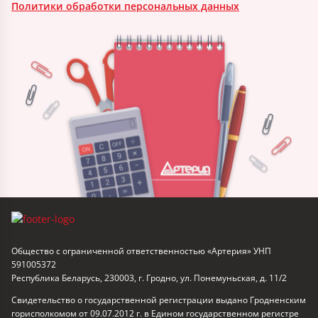
Политики обработки персональных данных
Общество с ограниченной ответственностью «Артерия» УНП
591005372
Республика Беларусь, 230003, г. Гродно, ул. Понемуньская, д. 11/2
Свидетельство о государственной регистрации выдано Гродненским
горисполкомом от 09.07.2012 г. в Едином государственном регистре