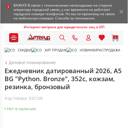
ВАЖНО! В связи с техническими неполадками на стороне
оператора городской связи, у нас временно не работают
городские номера телефонов. Но мы по-прежнему на связи
на мобильных номерах. Спасибо за понимание.
Интернет-витрина для юридических лиц и ИП
0
СКИДКИ
ХИТ ПРОДАЖ
НОВИНКИ
РАСПРОДАЖА
Деловое планирование
Ежедневник датированный 2026, А5
BG "Python. Bronze", 352с, кожзам,
резинка, бронзовый
Код товара: 032108
Нет в наличии