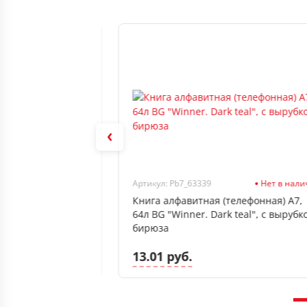
В наличии
Артикул: Pb7_63339
Нет в нал
елефонная)
Книга алфавитная (телефонная) А7,
 OfficeSpace
64л BG "Winner. Dark teal", с вырубк
ure"
бирюза
13.01 руб.