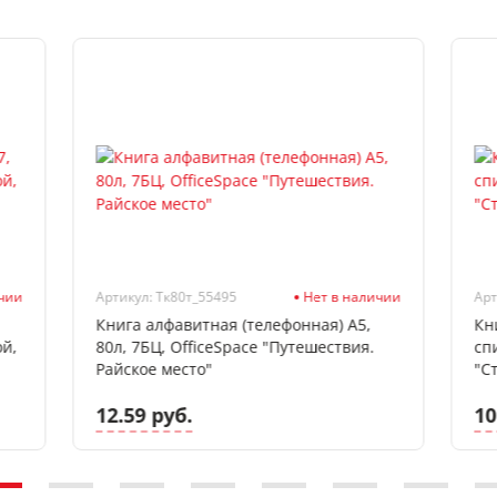
ичии
Артикул: Тк80т_55495
Нет в наличии
Арт
Книга алфавитная (телефонная) А5,
Кн
ой,
80л, 7БЦ, OfficeSpace "Путешествия.
сп
Райское место"
"Ст
12.59 руб.
10