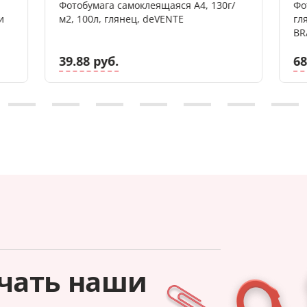
Фотобумага самоклеящаяся А4, 130г/
Фо
и
м2, 100л, глянец, deVENTE
гл
BR
39.88 руб.
68
чать наши