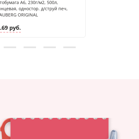
тобумага А6, 230г/м2, 500л,
Бумага цветная д
янцевая, одностор. д/струй печ,
А4, ассорти яркий,
AUBERG ORIGINAL
deVENTE
.69 руб.
3.20 руб.