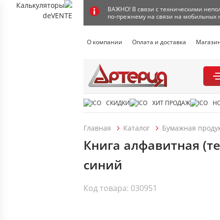
ВАЖНО! В связи с техническими непол
по-прежнему на связи на мобильных 
О компании
Оплата и доставка
Магази
СКИДКИ
ХИТ ПРОДАЖ
Н
Главная
Каталог
Бумажная проду
Книга алфавитная (тел
синий
Код товара: 030951