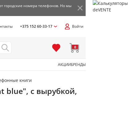
ют городские номера телефонов. Но мы
нтакты
+375 152 60-33-17
Войти
0
АКЦИИ
БРЕНДЫ
ефонные книги
t blue", с вырубкой,