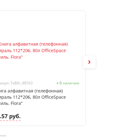
икул: Тк80г_48563
В наличии
Артикул: Тк80т_55497
ига алфавитная (телефонная)
Книга алфавитная
ираль 112*206, 80л OfficeSpace
126*216, 80л Offi
иль. Flora"
Open space"
.57 руб.
12.59 руб.