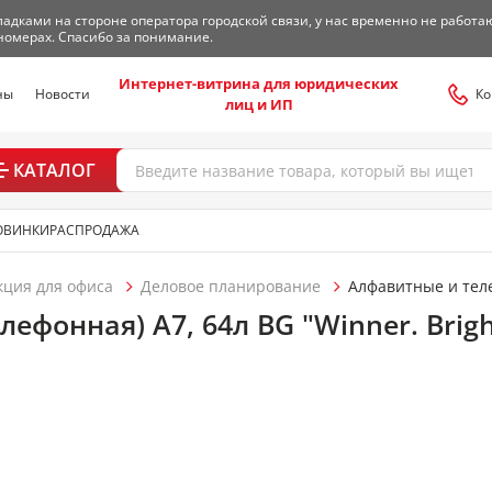
адками на стороне оператора городской связи, у нас временно не работа
номерах. Спасибо за понимание.
Интернет-витрина для юридических
ны
Новости
Ко
лиц и ИП
КАТАЛОГ
ОВИНКИ
РАСПРОДАЖА
кция для офиса
Деловое планирование
Алфавитные и тел
ефонная) А7, 64л BG "Winner. Brigh