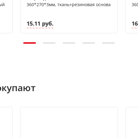
ный
360*270*3мм, ткань+резиновая основа
36
15.11 руб.
16
окупают