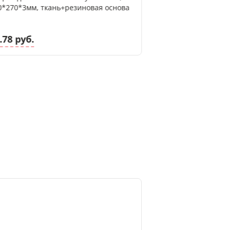
0*270*3мм, ткань+резиновая основа
мм), текстиль, не
каучуковая основ
.78 руб.
8.74 руб.