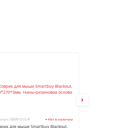
икул: SBMP-01G-K
Нет в наличии
Артикул: 4107302
врик для мыши Smartbuy Blackout,
Коврик для мыши 