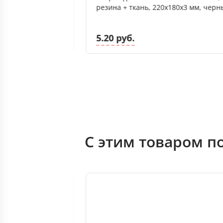
льзящая
резина + ткань, 220х180х3 мм, чер
черный
5.20 руб.
С этим товаром п