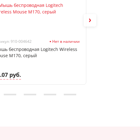
икул: 910-004642
Нет в наличии
Артикул: SBM-358AG-
шь беспроводная Logitech Wireless
Мышь беспроводн
use M170, серый
358AG-K черный, 
.07 руб.
21.96 руб.