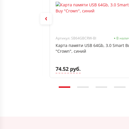
Нет в наличии
Артикул: SB64GBCRW-Bl
В нали
Smartbuy 612AG,
Карта памяти USB 64Gb, 3.0 Smart B
опок, синий,
"Crown", синий
74.52 руб.