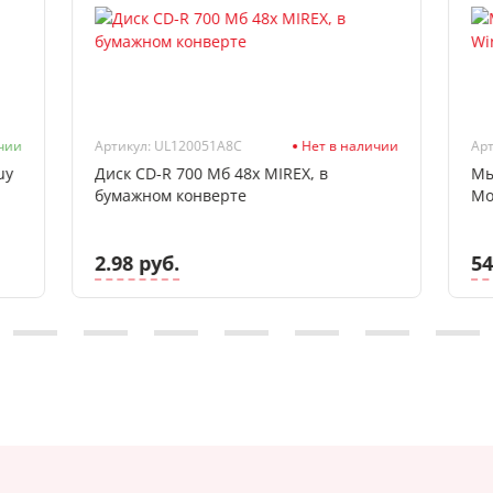
чии
Артикул: UL120051A8C
Нет в наличии
Арт
uy
Диск CD-R 700 Мб 48х MIREX, в
Мы
бумажном конверте
Mo
2.98 руб.
54