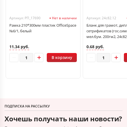
Артикул: РП_17690
Нет в наличии
Артикул: 24с82.12
Рамка 210*300мм пластик OfficeSpace
Бланк для грамот, дип
№6/1, белый
сетрификатов (гос.сим
мел.бум. 200гм2, 24с82
11.34 руб.
0.68 руб.
В корзину
ПОДПИСКА НА РАССЫЛКУ
Хочешь получать наши новости?