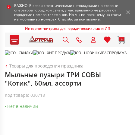
ВАЖНО! В связи с техническими неполадками на стороне
оператора городской связи, у нас временно не работают
городские номера телефонов. Но мы по-прежнему на связи
на мобильных номерах. Спасибо за понимание.
Интернет-витрина для юридических лиц и ИП
0
СКИДКИ
ХИТ ПРОДАЖ
НОВИНКИ
РАСПРОДАЖА
Товары для проведения праздника
Мыльные пузыри ТРИ СОВЫ
"Котик", 60мл, ассорти
Код товара: 030718
Нет в наличии