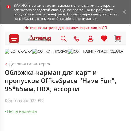
ВАЖНО! В связи с техническими неполадками на стороне
оператора городской связи, у нас временно не работают
городские номера телефонов. Но мы по-прежнему на связи
на мобильных номерах. Спасибо за понимание.
Интернет-витрина для юридических лиц и ИП
0
СКИДКИ
ХИТ ПРОДАЖ
НОВИНКИ
РАСПРОДАЖА
Деловая галантерея
Обложка-карман для карт и
пропусков OfficeSpace "Have Fun",
95*65мм, ПВХ, ассорти
Код товара: 022939
Нет в наличии