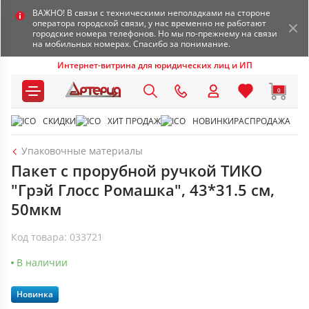
ВАЖНО! В связи с техническими неполадками на стороне
оператора городской связи, у нас временно не работают
городские номера телефонов. Но мы по-прежнему на связи
на мобильных номерах. Спасибо за понимание.
Интернет-витрина для юридических лиц и ИП
0
СКИДКИ
ХИТ ПРОДАЖ
НОВИНКИ
РАСПРОДАЖА
Упаковочные материалы
Пакет с прорубной ручкой ТИКО
"Грэй Глосс Ромашка", 43*31.5 см,
50мкм
Код товара: 033721
В наличии
Новинка