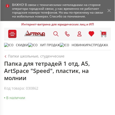
ВАЖНО! В связи с техническими неполадками на стороне
оператора городской связи, у нас временно не работают
городские номера телефонов. Но мы по-прежнему на связи
на мобильных номерах. Спасибо за понимание.
Интернет-витрина для юридических лиц и ИП
0
СКИДКИ
ХИТ ПРОДАЖ
НОВИНКИ
РАСПРОДАЖА
Папки школьные, студенческие
Папка для тетрадей 1 отд, А5,
ArtSpace "Speed", пластик, на
молнии
Код товара: 030862
В наличии