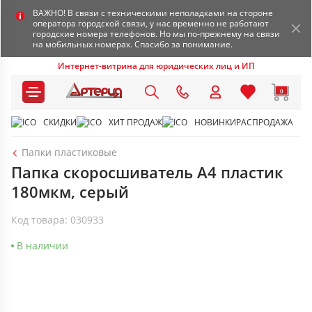
ВАЖНО! В связи с техническими неполадками на стороне
оператора городской связи, у нас временно не работают
городские номера телефонов. Но мы по-прежнему на связи
на мобильных номерах. Спасибо за понимание.
Интернет-витрина для юридических лиц и ИП
0
СКИДКИ
ХИТ ПРОДАЖ
НОВИНКИ
РАСПРОДАЖА
Папки пластиковые
Папка скоросшиватель А4 пластик
180мкм, серый
Код товара: 030933
В наличии