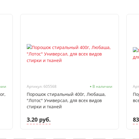
чии
Артикул: 605568
В наличии
Арт
or,
Порошок стиральный 400г, Любаша,
По
"Лотос" Универсал, для всех видов
вс
стирки и тканей
3.20 руб.
83