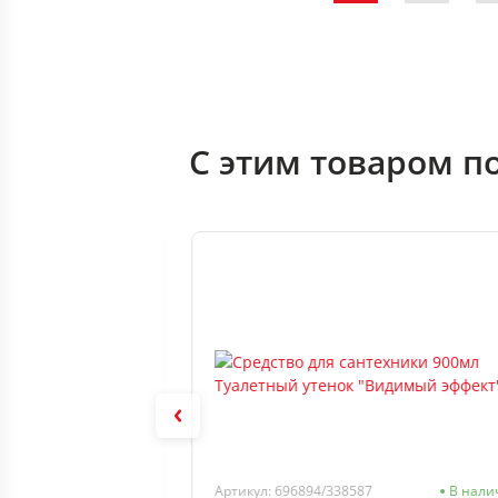
С этим товаром п
В наличии
Артикул: 696894/338587
В нали