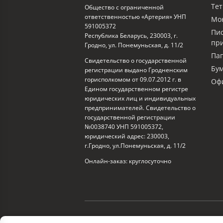
Тет
Общество с ограниченной
ответственностью «Артерия» УНП
Мо
591005372
Пи
Республика Беларусь, 230003, г.
пр
Гродно, ул. Понемуньская, д. 11/2
Пап
Свидетельство о государственной
Бум
регистрации выдано Гродненским
горисполкомом от 09.07.2012 г. в
Офи
Едином государственном регистре
юридических лиц и индивидуальных
предпринимателей. Свидетельство о
государственной регистрации
№0038740 УНП 591005372,
юридический адрес: 230003,
г.Гродно, ул.Понемуньская, д. 11/2
Онлайн-заказ: круглосуточно
© 2026 ООО «Артерия»
Разработка сайта — S