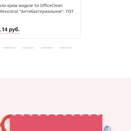
ло-крем жидкое 5л OfficeClean
Средство для обр
ofessional "Антибактериальное", ПЭТ
с активным хлоро
600мл
.14 руб.
8.92 руб.