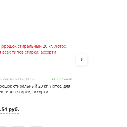
икул: 4607117311522
В наличии
Артикул: 125901
рошок стиральный 20 кг, Лотос, для
Средство для сти
ех типов стирки, ассорти
концентрат GRASS "Oris",
универсальный, 5
.54 руб.
25.74 руб.