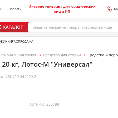
Интернет-витрина для юридических
ны
Новости
Ко
лиц и ИП
КАТАЛОГ
ОВИНКИ
РАСПРОДАЖА
ессиональная химия
Средства для стирки
Средства и пор
20 кг, Лотос-М "Универсал"
д: 4607130441282
Артикул: 230798