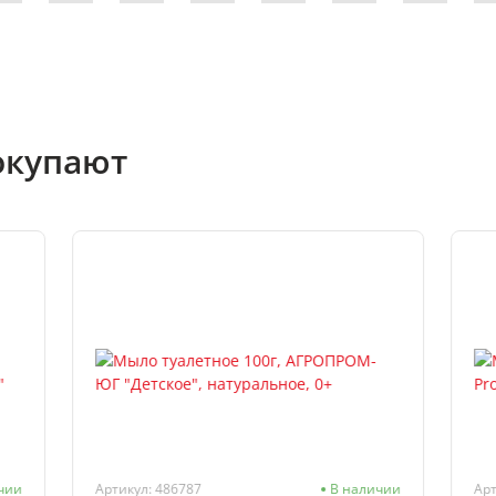
окупают
чии
Артикул: 486787
В наличии
Арт