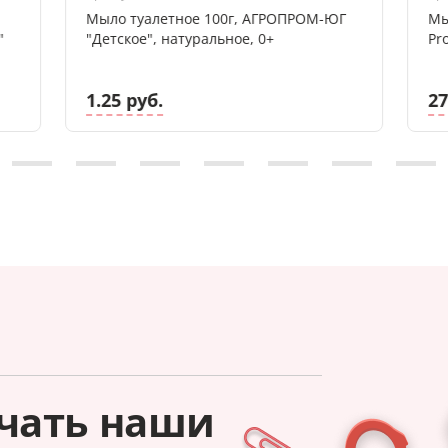
Мыло туалетное 100г, АГРОПРОМ-ЮГ
Мы
"
"Детское", натуральное, 0+
Pr
1.25 руб.
27
чать наши