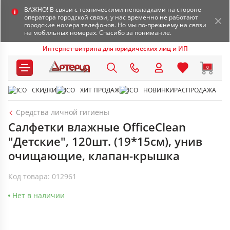
ВАЖНО! В связи с техническими неполадками на стороне
оператора городской связи, у нас временно не работают
городские номера телефонов. Но мы по-прежнему на связи
на мобильных номерах. Спасибо за понимание.
Интернет-витрина для юридических лиц и ИП
0
СКИДКИ
ХИТ ПРОДАЖ
НОВИНКИ
РАСПРОДАЖА
Средства личной гигиены
Салфетки влажные OfficeClean
"Детские", 120шт. (19*15см), унив
очищающие, клапан-крышка
Код товара: 012961
Нет в наличии