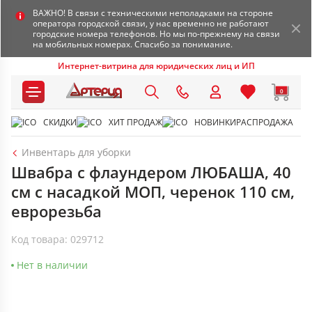
ВАЖНО! В связи с техническими неполадками на стороне
оператора городской связи, у нас временно не работают
городские номера телефонов. Но мы по-прежнему на связи
на мобильных номерах. Спасибо за понимание.
Интернет-витрина для юридических лиц и ИП
0
СКИДКИ
ХИТ ПРОДАЖ
НОВИНКИ
РАСПРОДАЖА
Инвентарь для уборки
Швабра с флаундером ЛЮБАША, 40
см с насадкой МОП, черенок 110 см,
еврорезьба
Код товара: 029712
Нет в наличии