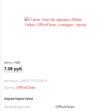
Цена с НДС
7.08 руб.
Артикул: 246537/П232816
Бренд:
OfficeClean
Характеристики
Производитель
OfficeClean