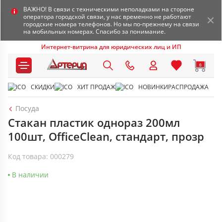
ВАЖНО! В связи с техническими неполадками на стороне
оператора городской связи, у нас временно не работают
городские номера телефонов. Но мы по-прежнему на связи
на мобильных номерах. Спасибо за понимание.
Интернет-витрина для юридических лиц и ИП
0
СКИДКИ
ХИТ ПРОДАЖ
НОВИНКИ
РАСПРОДАЖА
Посуда
Стакан пластик однораз 200мл
100шт, OfficeClean, стандарт, прозр
Код товара: 000279
В наличии