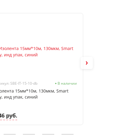
икул: SBE-IT-15-10-db
В наличии
Артикул: 468110
олента 15мм*10м, 130мкм, Smart
Ножницы 21см, о
y, инд упак, синий
Maped "Essentials
46 руб.
11.18 руб.