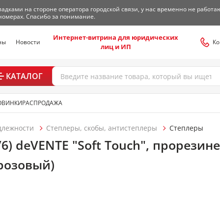
адками на стороне оператора городской связи, у нас временно не работа
номерах. Спасибо за понимание.
Интернет-витрина для юридических
ны
Новости
Ко
лиц и ИП
КАТАЛОГ
ОВИНКИ
РАСПРОДАЖА
длежности
Степлеры, скобы, антистеплеры
Степлеры
6/6) deVENTE "Soft Touch", прорези
розовый)