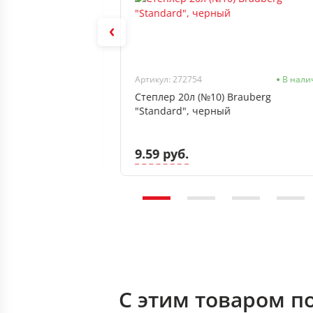
В наличии
Артикул: 272754
В нали
6/6) deVENTE
Степлер 20л (№10) Brauberg
ерный
"Standard", черный
9.59 руб.
С этим товаром п