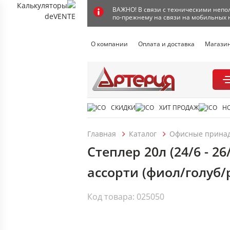
ВАЖНО! В связи с техническими непол
по-прежнему на связи на мобильных 
О компании
Оплата и доставка
Магази
СКИДКИ
ХИТ ПРОДАЖ
Н
Главная
Каталог
Офисные прина
Степлер 20л (24/6 - 2
ассорти (фиол/голуб/
Код товара: 025050