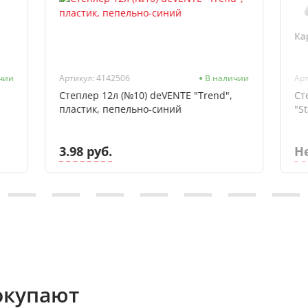
чии
Артикул: 4142506
В наличии
Арт
Степлер 12л (№10) deVENTE "Trend",
Ст
пластик, пепельно-синий
"S
3.98 руб.
Н
окупают