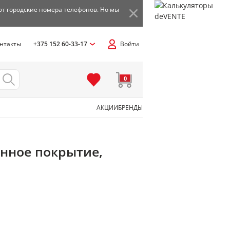
ют городские номера телефонов. Но мы
нтакты
+375 152 60-33-17
Войти
0
АКЦИИ
БРЕНДЫ
ненное покрытие,