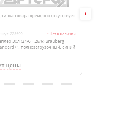
икул: 228609
Нет в наличии
Артикул: 4142509
еплер 30л (24/6 - 26/6) Brauberg
Степлер 20л (24/6
tandard+", полнозагрузочный, синий
"Trend", пластик,
ет цены
4.92 руб.