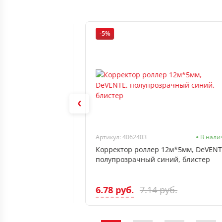
-5%
В наличии
Артикул: 4062403
В нали
) цветн 48мм*40м,
Корректор роллер 12м*5мм, DeVENT
ficeSpace
полупрозрачный синий, блистер
6.78 руб.
7.14 руб.