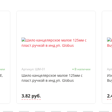
чии
Артикул: ШМ-01
В наличии
Арт
E,
Шило канцелярское малое 125мм с
Из
пласт.ручкой в инд.уп. Globus
Bu
3.82 руб.
2.