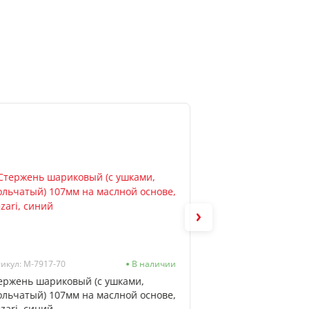
икул: M-7917-70
В наличии
Артикул: М-7946-70
ержень шариковый (с ушками,
Стержень шарик (о
ольчатый) 107мм на маслной основе,
Mazari, тип Parke
zari, синий