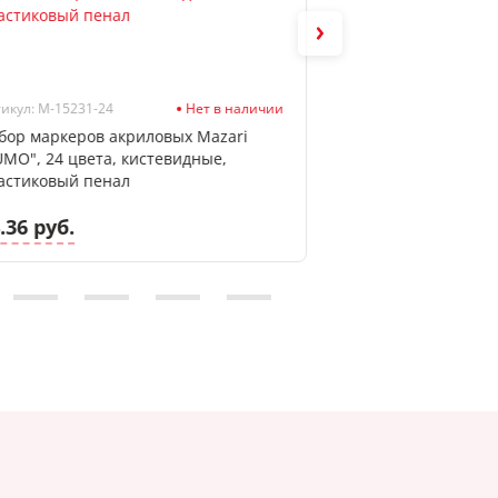
икул: M-15231-24
Нет в наличии
Артикул: 5073639
бор маркеров акриловых Mazari
Ручка шариковая 
UMO", 24 цвета, кистевидные,
"Study Pen. Schoo
астиковый пенал
письму, 0.7мм, ас
.36 руб.
1.27 руб.