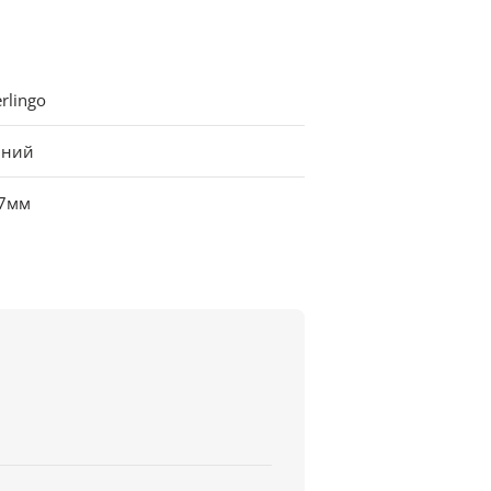
rlingo
иний
.7мм