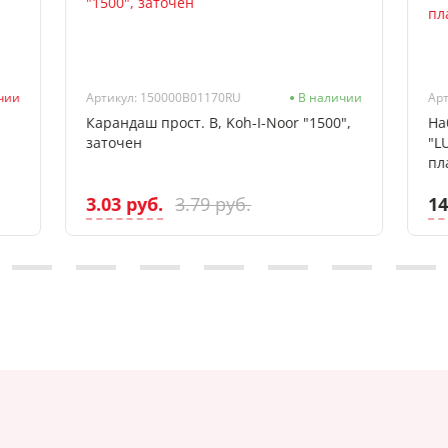
ичии
Артикул: 150000B01170RU
В наличии
Арт
Карандаш прост. В, Koh-I-Noor "1500",
На
заточен
"L
пл
3.03 руб.
14
3.79 руб.