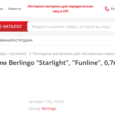
Интернет-витрина для юридических
ны
Новости
Ко
лиц и ИП
КАТАЛОГ
ОВИНКИ
РАСПРОДАЖА
ары, черчение
Расходные материалы для письменных прин
Berlingo "Starlight", "Funline", 0,
Артикул: CSb_70250
Бренд:
Berlingo