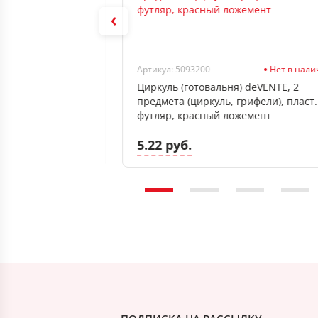
Нет в наличии
Артикул: 5093200
Нет в нал
ост. (12шт)
Циркуль (готовальня) deVENTE, 2
уп.
предмета (циркуль, грифели), пласт.
футляр, красный ложемент
5.22 руб.