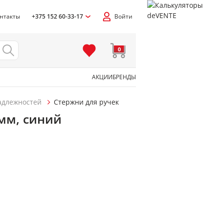
нтакты
+375 152 60-33-17
Войти
0
АКЦИИ
БРЕНДЫ
адлежностей
Стержни для ручек
7мм, синий