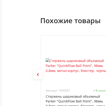
Похожие товары
В наличии
Артикул: 1950367
В нали
(с ушк.) 107мм,
Стержень шариковый объемный
ий
Parker "QuinkFlow Ball Point", 98мм,
0,8мм, метал.корпус, блистер, черн