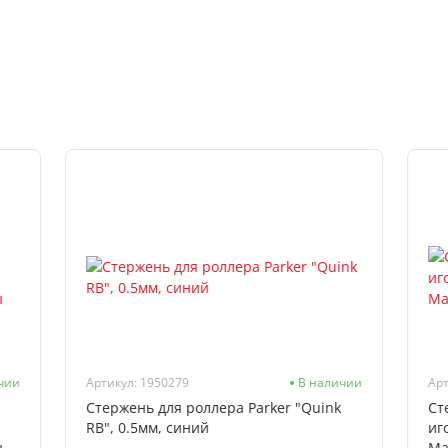
чии
Артикул: 1950279
В наличии
Арт
Стержень для роллера Parker "Quink
Ст
RB", 0.5мм, синий
иг
ы
Ma