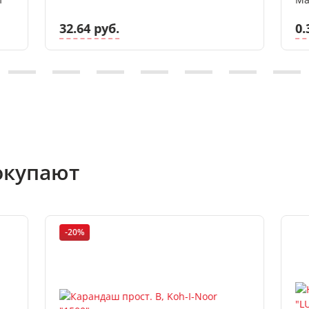
32.64 руб.
0.
окупают
-20%