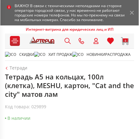
ВАЖНО! В связи с техническими неполадками на стороне
оператора городской связи, у нас временно не работают
городские номера телефонов. Но мы по-прежнему на связи
на мобильных номерах. Спасибо за понимание.
Интернет-витрина для юридических лиц и ИП
0
СКИДКИ
ХИТ ПРОДАЖ
НОВИНКИ
РАСПРОДАЖА
Тетради
Тетрадь А5 на кольцах, 100л
(клетка), MESHU, картон, "Cat and the
city" матов лам
Код товара: 029899
В наличии