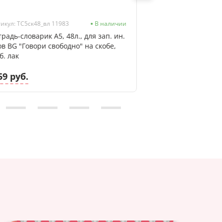
икул: ТС5ск48_вл 11983
В наличии
Артикул: Т5бв48к_12
традь-словарик А5, 48л., для зап. ин.
Тетрадь А5 скоба, 
ов BG "Говори свободно" на скобе,
бумвинил, синий
б. лак
59 руб.
2.24 руб.