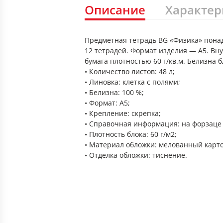
Описание
Характер
Предметная тетрадь BG «Физика» понад
12 тетрадей. Формат изделия — А5. Вну
бумага плотностью 60 г/кв.м. Белизна 
• Количество листов: 48 л;
• Линовка: клетка с полями;
• Белизна: 100 %;
• Формат: А5;
• Крепление: скрепка;
• Справочная информация: на форзаце 
• Плотность блока: 60 г/м2;
• Материал обложки: мелованный карто
• Отделка обложки: тиснение.