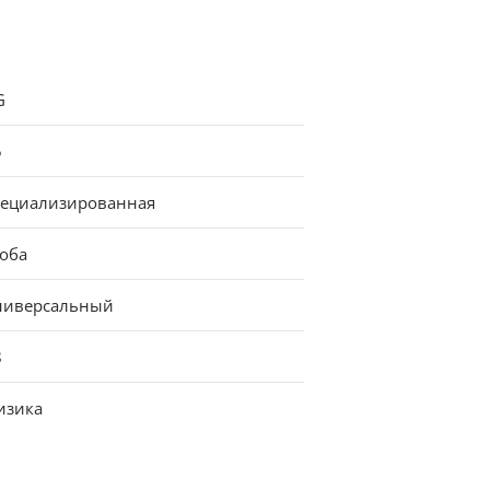
G
5
пециализированная
коба
ниверсальный
8
изика