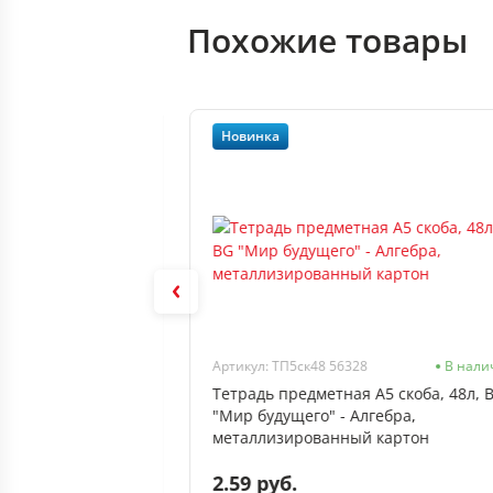
Похожие товары
Новинка
46
Нет в наличии
Артикул: ТП5ск48 56328
В нали
5 скоба, 48л, BG
Тетрадь предметная А5 скоба, 48л, 
Геометрия,
"Мир будущего" - Алгебра,
металлизированный картон
2.59 руб.