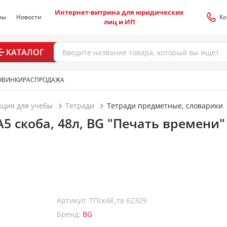
Интернет-витрина для юридических
ны
Новости
Ко
лиц и ИП
КАТАЛОГ
ОВИНКИ
РАСПРОДАЖА
кция для учебы
Тетради
Тетради предметные, словарики
5 скоба, 48л, BG "Печать времени"
Артикул: ТПск48_тв 62329
Бренд:
BG