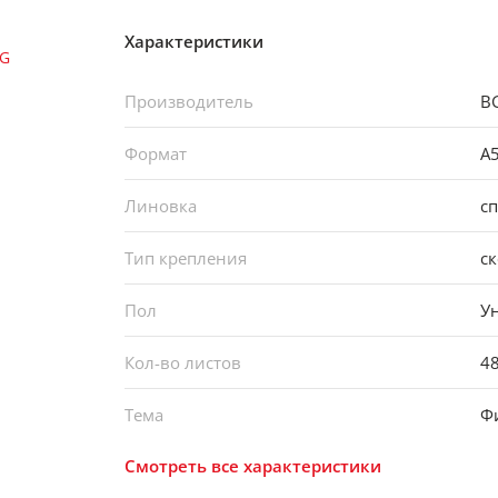
Характеристики
Производитель
B
Формат
А
Линовка
с
Тип крепления
с
Пол
У
Кол-во листов
4
Тема
Ф
Смотреть все характеристики