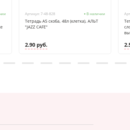
чии
Артикул: 7-48-828
В наличии
Арт
Тетрадь А5 скоба, 48л (клетка), АЛЬТ
Те
ке
"JAZZ CAFE"
сл
вы
2.90 руб.
2.