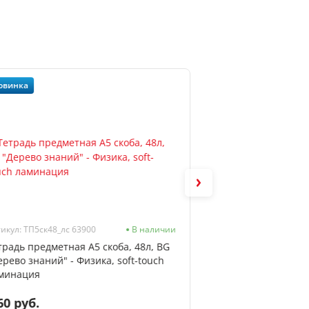
овинка
Новинка
икул: ТП5ск48_лс 63900
В наличии
Артикул: ТП5ск48_лс
традь предметная А5 скоба, 48л, BG
Тетрадь предметна
ерево знаний" - Физика, soft-touch
"Дерево знаний" -
минация
soft-touch ламин
60 руб.
2.60 руб.