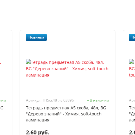
Новинка
Н
чии
Артикул: ТП5ск48_лс 63896
В наличии
Арт
BG
Тетрадь предметная А5 скоба, 48л, BG
Те
"Дерево знаний" - Химия, soft-touch
"Д
ламинация
ла
2.60 руб.
2.