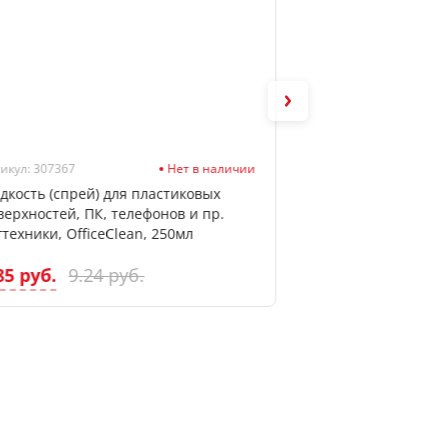
икул: 307367
Нет в наличии
Артикул: 260888
дкость (спрей) для пластиковых
Жидкость (спрей) 
верхностей, ПК, телефонов и пр.
чистящая OfficeCl
гтехники, OfficeClean, 250мл
85 руб.
8.26 руб.
9.24 руб.