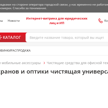
адками на стороне оператора городской связи, у нас временно не работа
номерах. Спасибо за понимание.
Интернет-витрина для юридических
ны
Новости
Ко
лиц и ИП
КАТАЛОГ
ОВИНКИ
РАСПРОДАЖА
 мобильные аксессуары
Чистящие средства для офисной те
кранов и оптики чистящая универс