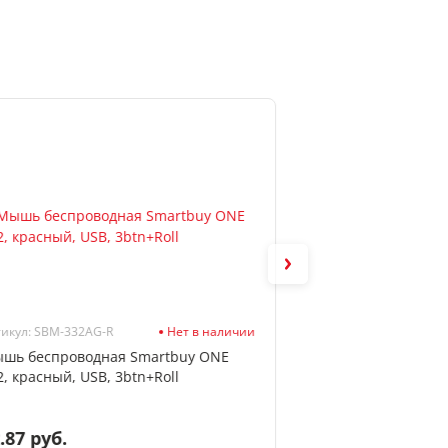
икул: SBM-332AG-R
Нет в наличии
Артикул: 513797
шь беспроводная Smartbuy ONE
Диск CD-R 700 Мб
2, красный, USB, 3btn+Roll
бумажном конвер
.87 руб.
1.93 руб.