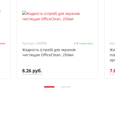
ичии
Артикул: 260888
В наличии
Арт
Жидкость (спрей) для экранов
Жи
чистящая OfficeClean, 250мл
по
ор
8.26 руб.
7.