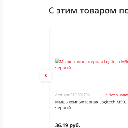
С этим товаром п
В наличии
Артикул: 910-001794
Нет в нал
VENTE (220x180x2
Мышь компьютерная Logitech M90,
льзящая
черный
черный
36.19 руб.