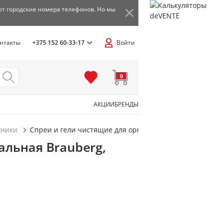
ют городские номера телефонов. Но мы
нтакты
+375 152 60-33-17
Войти
0
АКЦИИ
БРЕНДЫ
хники
Спреи и гели чистящие для оргтехники
альная Brauberg,