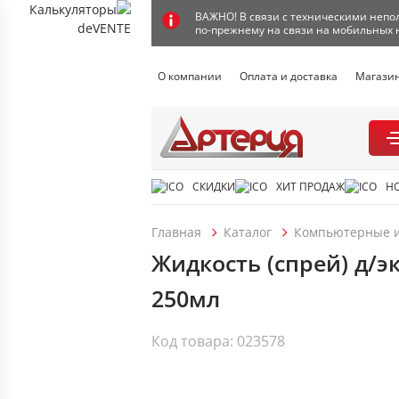
ВАЖНО! В связи с техническими непол
по-прежнему на связи на мобильных 
О компании
Оплата и доставка
Магази
СКИДКИ
ХИТ ПРОДАЖ
Н
Главная
Каталог
Компьютерные и
Жидкость (спрей) д/э
250мл
Код товара: 023578