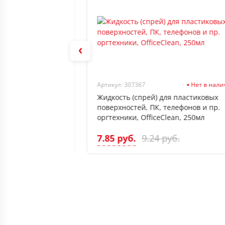
В наличии
Артикул: 307367
Нет в нал
я экранов
Жидкость (спрей) для пластиковых
, 250мл
поверхностей, ПК, телефонов и пр.
оргтехники, OfficeClean, 250мл
7.85 руб.
9.24 руб.