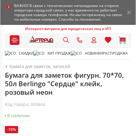
ВАЖНО! В связи с техническими неполадками на стороне
оператора городской связи, у нас временно не работают
городские номера телефонов. Но мы по-прежнему на связи
на мобильных номерах. Спасибо за понимание.
Интернет-витрина для юридических лиц и ИП
0
СКИДКИ
ХИТ ПРОДАЖ
НОВИНКИ
РАСПРОДАЖА
Бумага для заметок, записей
Бумага для заметок фигурн. 70*70,
50л Berlingo "Сердце" клейк,
розовый неон
Код товара: 009464
В наличии
-10%