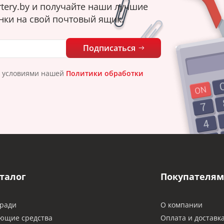
tery.by и получайте наши лучшие
нки на свой почтовый ящик.
Подписаться
с условиями нашей
Политики обработки
талог
Покупателям
ради
О компании
ющие средства
Оплата и доставк