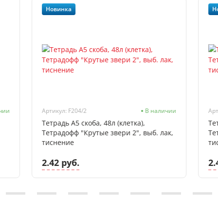
Новинка
Н
чии
Артикул: F204/2
В наличии
Арт
Тетрадь А5 скоба, 48л (клетка),
Те
Тетрадофф "Крутые звери 2", выб. лак,
Те
тиснение
ти
2.42 руб.
2.