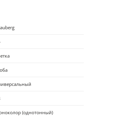
auberg
5
етка
коба
ниверсальный
8
оноколор (однотонный)