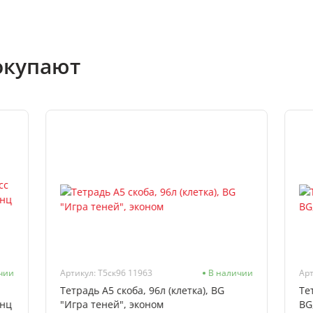
окупают
чии
Артикул: Т5ск96 11963
В наличии
Арт
Тетрадь А5 скоба, 96л (клетка), BG
Те
янц
"Игра теней", эконом
BG