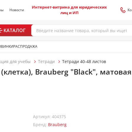
Интернет-витрина для юридических
ны
Новости
Ко
лиц и ИП
КАТАЛОГ
ОВИНКИ
РАСПРОДАЖА
кция для учебы
Тетради
Тетради 40-48 листов
 (клетка), Brauberg "Black", матов
Артикул: 404375
Бренд:
Brauberg