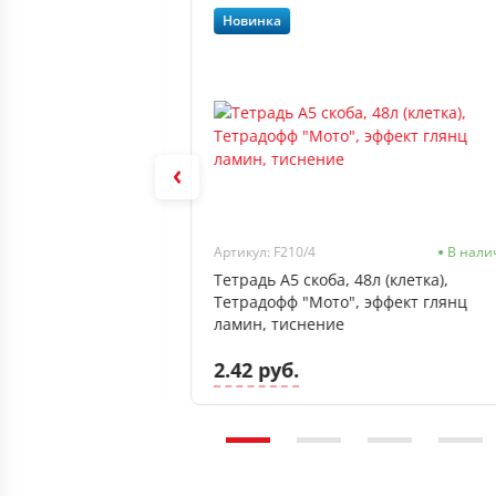
Новинка
40
В наличии
Артикул: F210/4
В нали
 (клетка), Hatber
Тетрадь А5 скоба, 48л (клетка),
очный лак
Тетрадофф "Мото", эффект глянц
ламин, тиснение
2.42 руб.