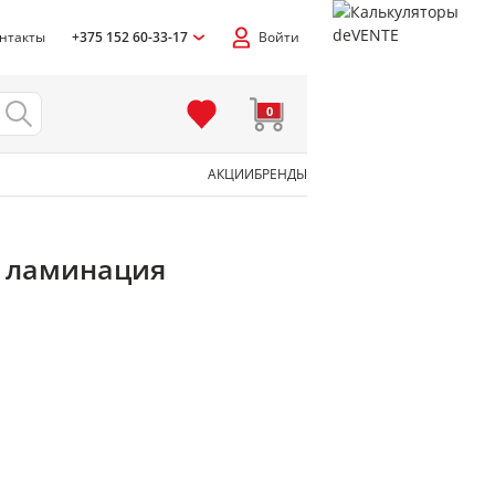
нтакты
+375 152 60-33-17
Войти
0
АКЦИИ
БРЕНДЫ
ая ламинация