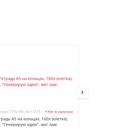
икул: ТТ5к160_лм 11373
Нет в наличии
Артикул: 2252603
традь А5 на кольцах, 160л (клетка),
Записная книжка В
, "Генерирую идеи", мат лам
поролон, deVENTE