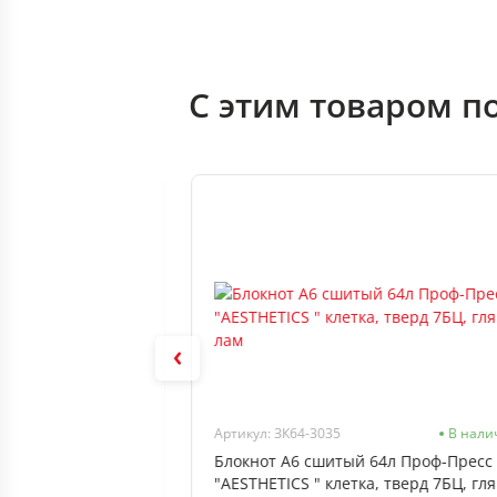
С этим товаром п
В наличии
Артикул: ЗК64-3035
В нали
ординатная А4,
Блокнот А6 сшитый 64л Проф-Пресс
бая, в папке
"AESTHETICS " клетка, тверд 7БЦ, гл