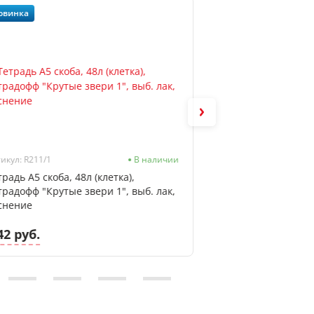
овинка
Новинка
икул: R211/1
В наличии
Артикул: F0341/1
традь А5 скоба, 48л (клетка),
Тетрадь А5 скоба, 
традофф "Крутые звери 1", выб. лак,
Тетрадофф "ФРАЗ
снение
42 руб.
1.82 руб.