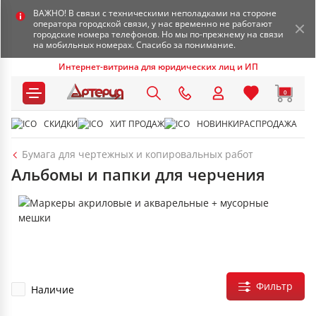
ВАЖНО! В связи с техническими неполадками на стороне
оператора городской связи, у нас временно не работают
городские номера телефонов. Но мы по-прежнему на связи
на мобильных номерах. Спасибо за понимание.
Интернет-витрина для юридических лиц и ИП
0
СКИДКИ
ХИТ ПРОДАЖ
НОВИНКИ
РАСПРОДАЖА
Бумага для чертежных и копировальных работ
Альбомы и папки для черчения
Фильтр
Наличие