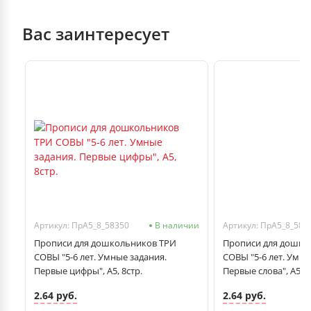
Вас заинтересует
чии
Артикул: ПрА5_8_58350
В наличии
Артикул: ПрА5_8_583
ом
Прописи для дошкольников ТРИ
Прописи для дошко
СОВЫ "5-6 лет. Умные задания.
СОВЫ "5-6 лет. Умны
Первые цифры", А5, 8стр.
Первые слова", А5, 8
2.64 руб.
2.64 руб.