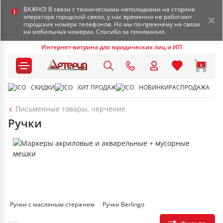
ВАЖНО! В связи с техническими неполадками на стороне
оператора городской связи, у нас временно не работают
городские номера телефонов. Но мы по-прежнему на связи
на мобильных номерах. Спасибо за понимание.
Интернет-витрина для юридических лиц и ИП
0
СКИДКИ
ХИТ ПРОДАЖ
НОВИНКИ
РАСПРОДАЖА
Письменные товары, черчение
Ручки
Ручки с масляным стержнем
Ручки Berlingo