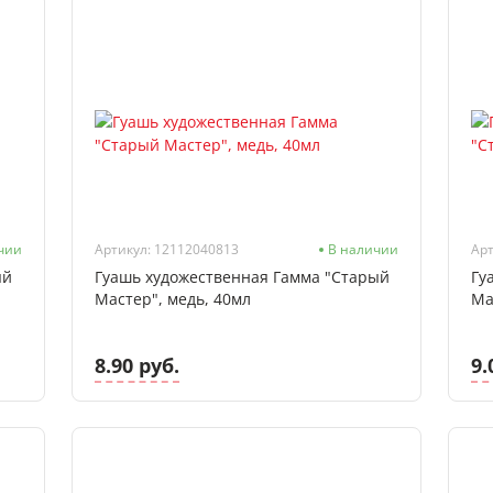
чии
Артикул: 12112040813
В наличии
Арт
ый
Гуашь художественная Гамма "Старый
Гу
Мастер", медь, 40мл
Ма
8.90 руб.
9.