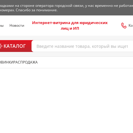
адками на стороне оператора городской связи, у нас временно не работа
номерах. Спасибо за понимание.
Интернет-витрина для юридических
ны
Новости
Ко
лиц и ИП
КАТАЛОГ
ОВИНКИ
РАСПРОДАЖА