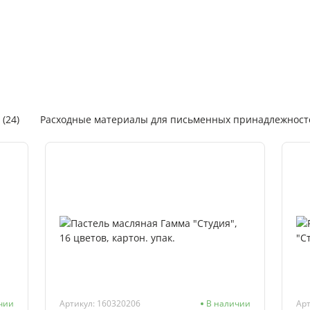
(24)
Расходные материалы для письменных принадлежносте
Инструменты и аксессуары художественные (33)
Школьна
ндаши цветные, фломастеры (1)
Товары для лепки и скульпт
чии
Артикул: 160320206
В наличии
Арт