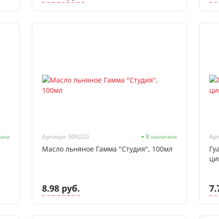
чии
Артикул: 909220
В наличии
Арт
Масло льняное Гамма "Студия", 100мл
Гу
ци
8.98 руб.
7.