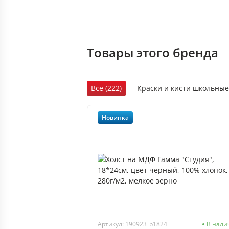
Товары этого бренда
Все (222)
Краски и кисти школьные 
Краски художественные и кисти (138)
Новинка
Аксессуары для рисования (7)
Кара
Артикул: 190923_b1824
В нали