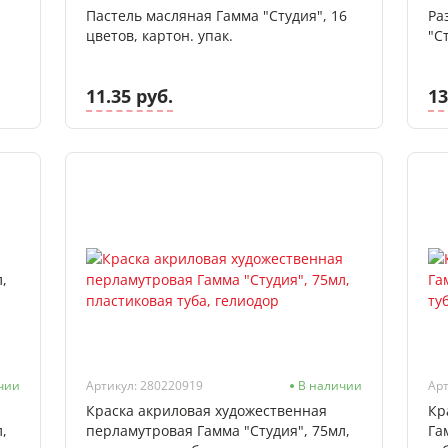
Пастель масляная Гамма "Студия", 16
Ра
цветов, картон. упак.
"С
11.35 руб.
13
чии
Артикул: 280220919
В наличии
Арт
Краска акриловая художественная
Кр
,
перламутровая Гамма "Студия", 75мл,
Га