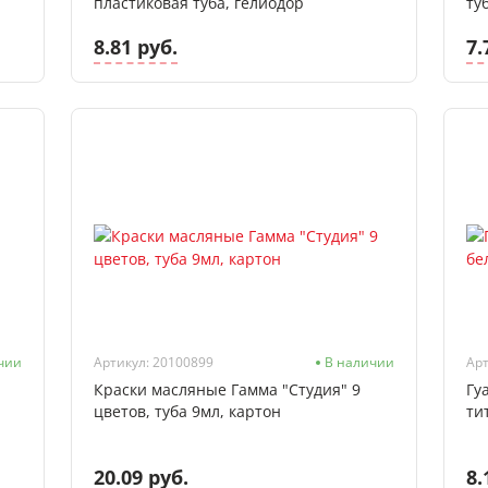
пластиковая туба, гелиодор
ту
8.81 руб.
7.
чии
Артикул: 20100899
В наличии
Арт
Краски масляные Гамма "Студия" 9
Гу
цветов, туба 9мл, картон
ти
20.09 руб.
8.