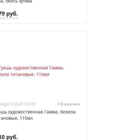
ба, окись хрома
79 руб.
икул: 0.20.В110.009
В наличии
ашь художественная Гамма, белила
тановые, 110мл
10 руб.