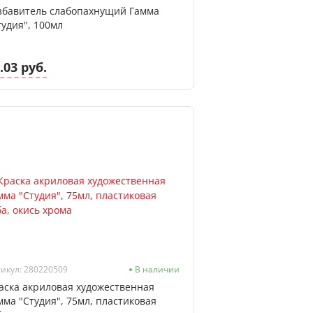
збавитель слабопахнущий Гамма
тудия", 100мл
.03 руб.
икул: 280220509
В наличии
аска акриловая художественная
мма "Студия", 75мл, пластиковая