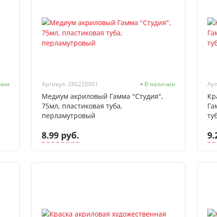
чии
Артикул: 280220001
В наличии
Арт
Медиум акриловый Гамма "Студия",
Кр
75мл, пластиковая туба,
Га
перламутровый
ту
8.99 руб.
9.