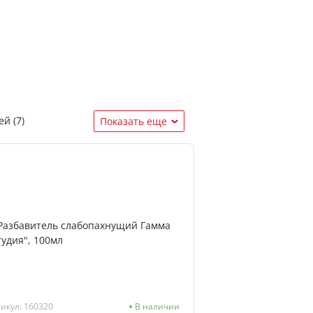
й (7)
Показать еще
я канцелярия (7)
урных работ (5)
икул: 160320
В наличии