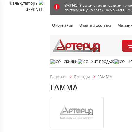
ВАЖНО! В связи с техническими непол
по-прежнему на связи на мобильных 
О компании
Оплата и доставка
Магази
СКИДКИ
ХИТ ПРОДАЖ
Н
Главная
Бренды
ГАММА
ГАММА