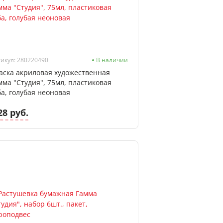
икул: 280220490
В наличии
аска акриловая художественная
мма "Студия", 75мл, пластиковая
ба, голубая неоновая
28 руб.