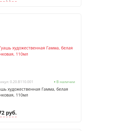
икул: 0.20.В110.001
В наличии
ашь художественная Гамма, белая
нковая, 110мл
72 руб.