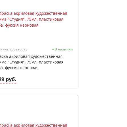
икул: 280220390
В наличии
аска акриловая художественная
мма "Студия", 75мл, пластиковая
ба, фуксия неоновая
29 руб.