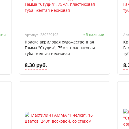
чии
Артикул: 280220193
В наличии
Арт
Краска акриловая художественная
Кр
Гамма "Студия", 75мл, пластиковая
Га
туба, желтая неоновая
ту
8.30 руб.
8.