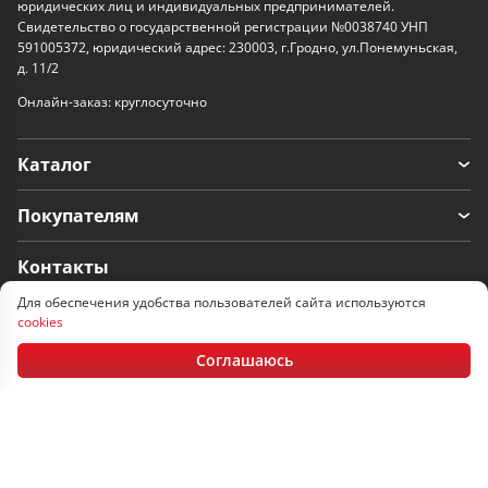
юридических лиц и индивидуальных предпринимателей.
Свидетельство о государственной регистрации №0038740 УНП
591005372, юридический адрес: 230003, г.Гродно, ул.Понемуньская,
д. 11/2
Онлайн-заказ: круглосуточно
Каталог
Покупателям
Контакты
Для обеспечения удобства пользователей сайта используются
г. Гродно, ул. Понемуньская 11/2
cookies
Пн-Пт: 08:30 - 17.30, Сб-Вс: выходные
Соглашаюсь
+375 152 60-33-17
+375 29 366-33-17
+375 33 366-33-17