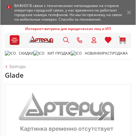
ВАЖНО! В связи с техническими неполадками на стороне
оператора городской связи, у нас временно не работают
городские номера телефонов. Но мы по-прежнему на связи
на мобильных номерах. Спасибо за понимание.
Интернет-витрина для юридических лиц и ИП
0
СКИДКИ
ХИТ ПРОДАЖ
НОВИНКИ
РАСПРОДАЖА
Бренды
Glade