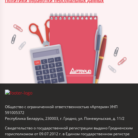
Политики обработки персональных данных
Общество с ограниченной ответственностью «Артерия» УНП
591005372
Республика Беларусь, 230003, г. Гродно, ул. Понемуньская, д. 11/2
Свидетельство о государственной регистрации выдано Гродненским
горисполкомом от 09.07.2012 г. в Едином государственном регистре