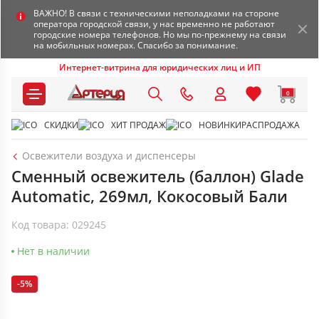
ВАЖНО! В связи с техническими неполадками на стороне
оператора городской связи, у нас временно не работают
городские номера телефонов. Но мы по-прежнему на связи
на мобильных номерах. Спасибо за понимание.
Интернет-витрина для юридических лиц и ИП
0
СКИДКИ
ХИТ ПРОДАЖ
НОВИНКИ
РАСПРОДАЖА
Освежители воздуха и диспенсеры
Сменный освежитель (баллон) Glade
Automatic, 269мл, Кокосовый Бали
Код товара: 029245
Нет в наличии
-5%