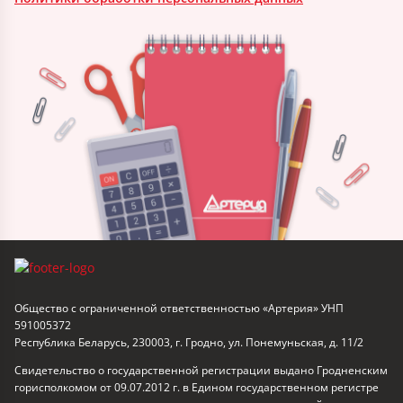
Общество с ограниченной ответственностью «Артерия» УНП
591005372
Республика Беларусь, 230003, г. Гродно, ул. Понемуньская, д. 11/2
Свидетельство о государственной регистрации выдано Гродненским
горисполкомом от 09.07.2012 г. в Едином государственном регистре