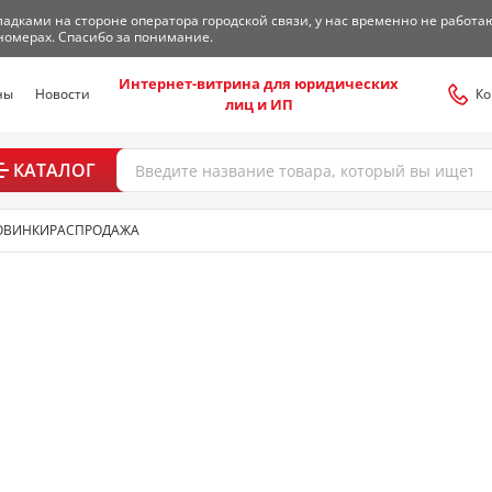
адками на стороне оператора городской связи, у нас временно не работа
номерах. Спасибо за понимание.
Интернет-витрина для юридических
ны
Новости
Ко
лиц и ИП
КАТАЛОГ
ОВИНКИ
РАСПРОДАЖА