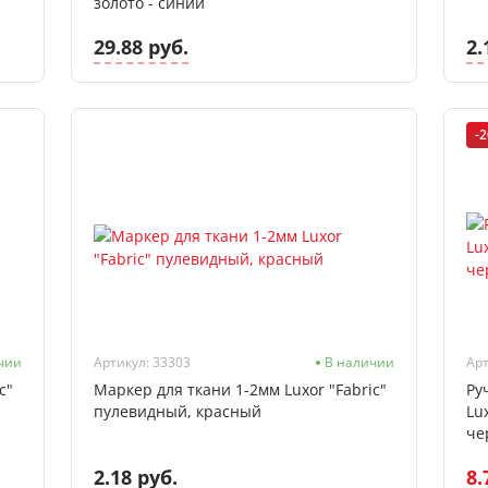
золото - синий
29.88 руб.
2.
-
чии
Артикул: 33303
В наличии
Арт
c"
Маркер для ткани 1-2мм Luxor "Fabric"
Ру
пулевидный, красный
Lu
че
2.18 руб.
8.