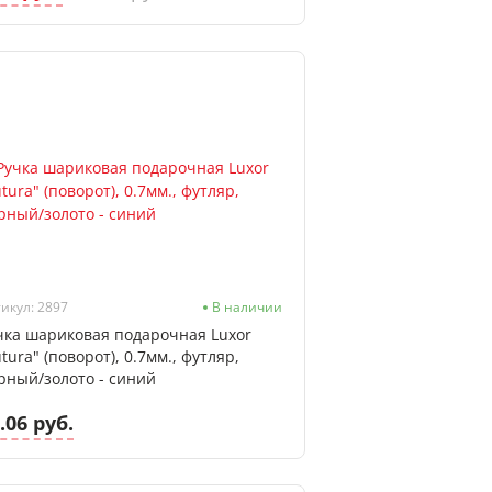
икул: 2897
В наличии
чка шариковая подарочная Luxor
utura" (поворот), 0.7мм., футляр,
рный/золото - синий
.06 руб.