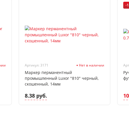
-
чии
Артикул: 3171
Нет в наличии
Арт
Маркер перманентный
Ру
промышленный Luxor "810" черный,
фу
скошенный, 14мм
8.38 руб.
10