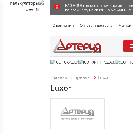
ВАЖНО! В связи с техническими непол
по-прежнему на связи на мобильных 
О компании
Оплата и доставка
Магази
СКИДКИ
ХИТ ПРОДАЖ
Н
Главная
Бренды
Luxor
Luxor