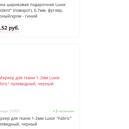
чка шариковая подарочная Luxor
rident" (поворот), 0.7мм, футляр,
рный/хром - синий
.52 руб.
икул: 33301
В наличии
ркер для ткани 1-2мм Luxor "Fabric"
левидный, черный