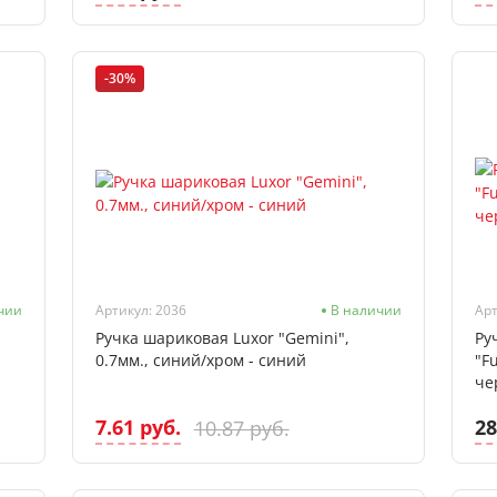
-30%
чии
Артикул: 2036
В наличии
Арт
Ручка шариковая Luxor "Gemini",
Ру
0.7мм., синий/хром - синий
"F
че
7.61 руб.
28
10.87 руб.