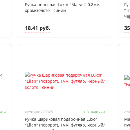
Ручка перьевая Luxor "Marvel" 0.8мм,
Ру
хром/золото - синий
"T
че
18.41 руб.
35
чии
Артикул: 210025
В наличии
Арт
Ручка шариковая подарочная Luxor
Ма
"Ellan" (поворот), 1мм, футляр, черный/
пу