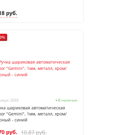
18 руб.
20%
икул: 2035
В наличии
чка шариковая автоматическая
xor "Gemini", 1мм, металл, хром/
рный - синий
70 руб.
10.87 руб.