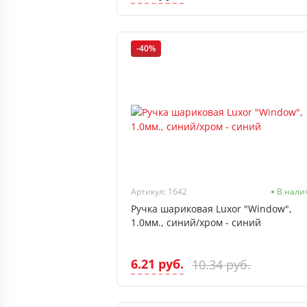
-40%
Артикул: 1642
В нали
Ручка шариковая Luxor "Window",
1.0мм., синий/хром - синий
6.21 руб.
10.34 руб.