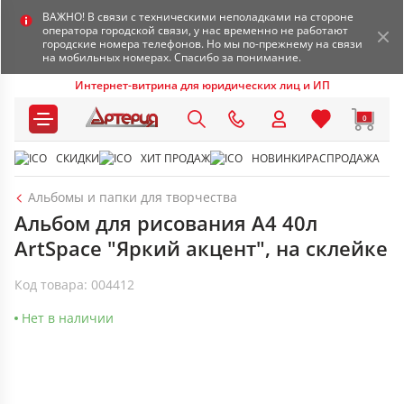
ВАЖНО! В связи с техническими неполадками на стороне
оператора городской связи, у нас временно не работают
городские номера телефонов. Но мы по-прежнему на связи
на мобильных номерах. Спасибо за понимание.
Интернет-витрина для юридических лиц и ИП
0
СКИДКИ
ХИТ ПРОДАЖ
НОВИНКИ
РАСПРОДАЖА
Альбомы и папки для творчества
Альбом для рисования А4 40л
ArtSpace "Яркий акцент", на склейке
Код товара: 004412
Нет в наличии