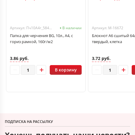
Артикул: Пч10А4г_58484
В наличии
Артикул: M-16672
Папка для черчения BG, 10л., А4, с
Блокнот А6 сшитый 64л
гориз рамкой, 160г/м2
твердый, клетка
3.86 руб.
3.72 руб.
В корзину
ПОДПИСКА НА РАССЫЛКУ
Хочешь получать наши новости?