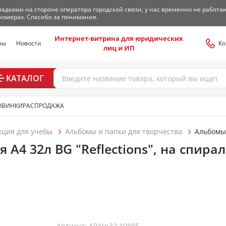
адками на стороне оператора городской связи, у нас временно не работа
номерах. Спасибо за понимание.
Интернет-витрина для юридических
ны
Новости
Ко
лиц и ИП
КАТАЛОГ
ОВИНКИ
РАСПРОДАЖА
кция для учебы
Альбомы и папки для творчества
Альбомы
 А4 32л BG "Reflections", на спира
Артикул: АР4гр32 10885