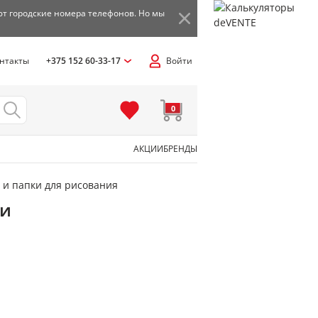
ют городские номера телефонов. Но мы
нтакты
+375 152 60-33-17
Войти
0
АКЦИИ
БРЕНДЫ
 и папки для рисования
ли