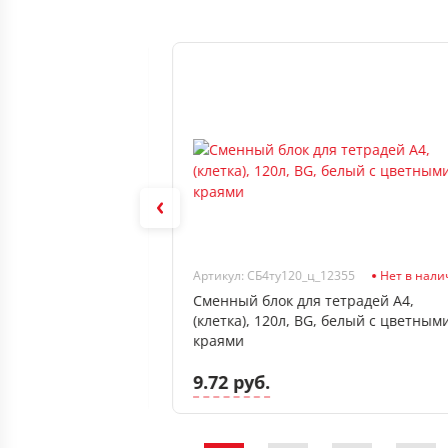
В наличии
Артикул: СБ4ту120_ц_12355
Нет в нал
48л Проф-Пресс
Сменный блок для тетрадей А4,
етка, тверд 7БЦ,
(клетка), 120л, BG, белый с цветным
краями
9.72 руб.