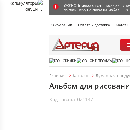
ВАЖНО! В связи с техническими непол
по-прежнему на связи на мобильных 
О компании
Оплата и доставка
Магази
СКИДКИ
ХИТ ПРОДАЖ
Н
Главная
Каталог
Бумажная проду
Альбом для рисования
Код товара: 021137