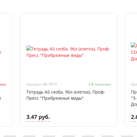
ичии
Артикул: 96-7919
В наличии
Арт
Тетрадь А5 скоба, 96л (клетка), Проф-
Пр
и
Пресс "Прибрежные виды"
"3
До
3.47 руб.
2.