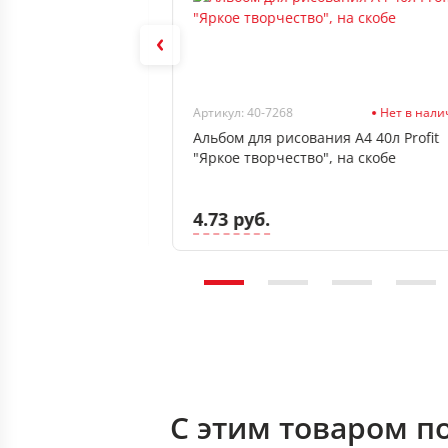
В наличии
Артикул: 40-7268
Нет в нал
я А4 40л Brauberg
Альбом для рисования А4 40л Profit
"Яркое творчество", на скобе
4.73 руб.
С этим товаром п