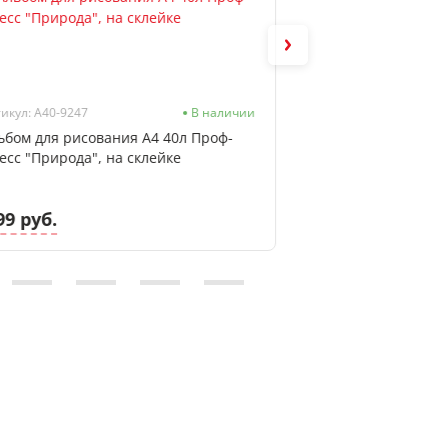
икул: А40-9247
В наличии
Артикул: А40-0226
ьбом для рисования А4 40л Проф-
Альбом для рисов
есс "Природа", на склейке
Пресс "Красочный
спирали
99 руб.
5.99 руб.