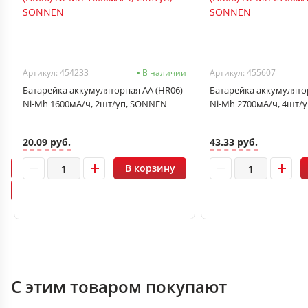
чии
Артикул: 454233
В наличии
Артикул: 455607
Батарейка аккумуляторная AA (HR06)
Батарейка аккумулято
Ni-Mh 1600мА/ч, 2шт/уп, SONNEN
Ni-Mh 2700мА/ч, 4шт/
20.09 руб.
43.33 руб.
В корзину
С этим товаром покупают