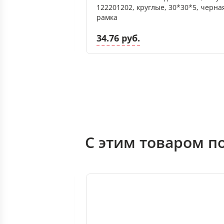
3*23*3, бордовая
122201202, круглые, 30*30*5, черна
рамка
34.76 руб.
С этим товаром п