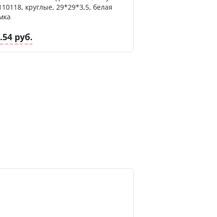
110118, круглые, 29*29*3,5, белая
91970945, круглые
мка
серебристая рамк
.54 руб.
30.06 руб.