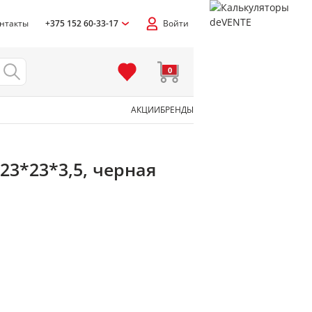
нтакты
+375 152 60-33-17
Войти
0
АКЦИИ
БРЕНДЫ
23*23*3,5, черная