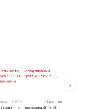
икул: 11110118
В наличии
Артикул: 91970945
сы настенные ход плавный, Troyka
Часы настенные х