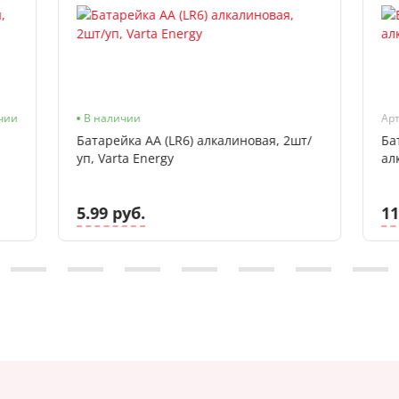
чии
В наличии
Арт
Батарейка АА (LR6) алкалиновая, 2шт/
Ба
уп, Varta Energy
ал
5.99 руб.
11