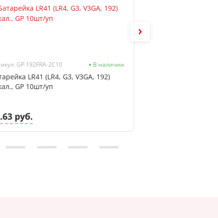
икул: GP 192FRA-2C10
В наличии
Артикул: 11110118
тарейка LR41 (LR4, G3, V3GA, 192)
Часы настенные х
кал., GP 10шт/уп
11110118, круглые
рамка
.63 руб.
42.54 руб.