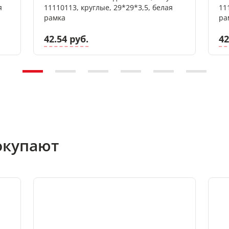
я
11110113, круглые, 29*29*3,5, белая
11
рамка
ра
42.54 руб.
42
окупают