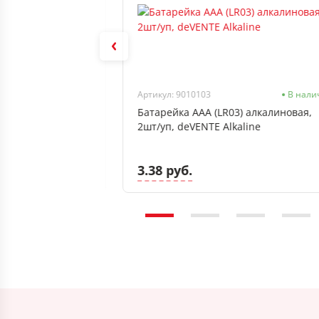
Нет в наличии
Артикул: 9010103
В нали
) алкалиновая,
Батарейка ААA (LR03) алкалиновая,
lkaline POWER"
2шт/уп, deVENTE Alkaline
3.38 руб.